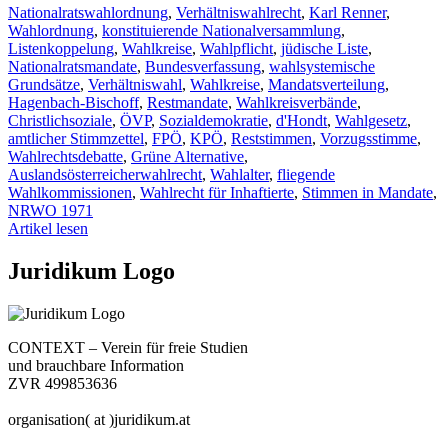
Nationalratswahlordnung
,
Verhältniswahlrecht
,
Karl Renner
,
Wahlordnung
,
konstituierende Nationalversammlung
,
Listenkoppelung
,
Wahlkreise
,
Wahlpflicht
,
jüdische Liste
,
Nationalratsmandate
,
Bundesverfassung
,
wahlsystemische
Grundsätze
,
Verhältniswahl
,
Wahlkreise
,
Mandatsverteilung
,
Hagenbach-Bischoff
,
Restmandate
,
Wahlkreisverbände
,
Christlichsoziale
,
ÖVP
,
Sozialdemokratie
,
d'Hondt
,
Wahlgesetz
,
amtlicher Stimmzettel
,
FPÖ
,
KPÖ
,
Reststimmen
,
Vorzugsstimme
,
Wahlrechtsdebatte
,
Grüne Alternative
,
Auslandsösterreicherwahlrecht
,
Wahlalter
,
fliegende
Wahlkommissionen
,
Wahlrecht für Inhaftierte
,
Stimmen in Mandate
,
NRWO 1971
Artikel lesen
Juridikum Logo
CONTEXT – Verein für freie Studien
und brauchbare Information
ZVR 499853636
organisation( at )juridikum.at