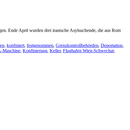
gen. Ende April wurden drei iranische Asylsuchende, die aus Rom
fen
,
konfmiert
,
festgenommen
,
Grenzkontrollbehörden
,
Deportation
,
-Maschine
,
Konfinierung
,
Keller
,
Flughafen Wien-Schwechat
,