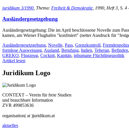
juridikum 3/1990
, Thema:
Freiheit & Demokratie
, 1990, Heft 3, S. 4 
Ausländergesetzgebung
Ausländergesetzgebung: Die im April beschlossene Novelle zum Pass-
kamen, am Wiener Flughafen "konfmiert" (netter Ausdruck für "fes
Ausländergesetzgebung
,
Novelle
,
Pass
,
Grenzkontroll
,
Fremdenpolize
formlose Ausweisung
,
Ausland
,
Berufung
,
Italien
,
Teheran
,
Befinden
GREKO
,
Flugzeug
,
Cockpit
,
Kapitän
,
inhumane Flüchtlingspolitik
Artikel lesen
Juridikum Logo
CONTEXT – Verein für freie Studien
und brauchbare Information
ZVR 499853636
organisation( at )juridikum.at
aktuelles