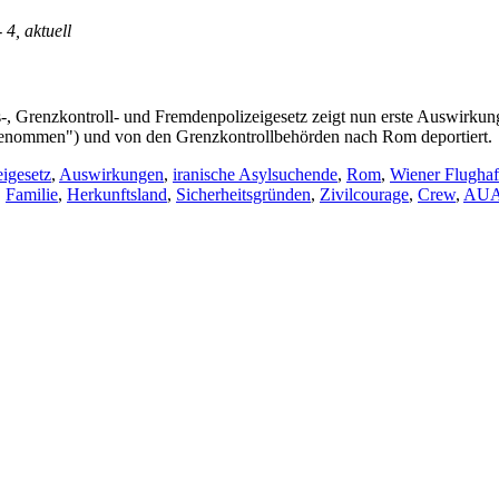
- 4, aktuell
, Grenzkontroll- und Fremdenpolizeigesetz zeigt nun erste Auswirkun
tgenommen") und von den Grenzkontrollbehörden nach Rom deportiert.
igesetz
,
Auswirkungen
,
iranische Asylsuchende
,
Rom
,
Wiener Flugha
,
Familie
,
Herkunftsland
,
Sicherheitsgründen
,
Zivilcourage
,
Crew
,
AUA