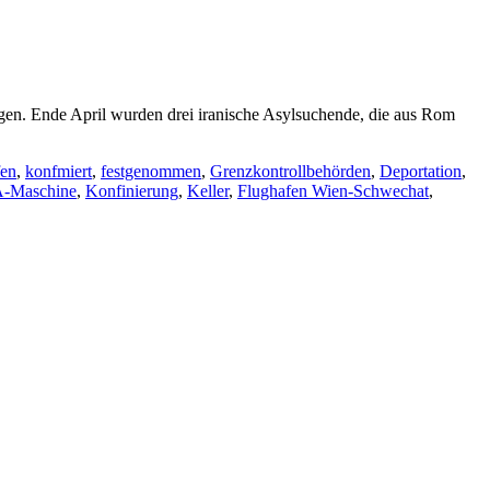
gen. Ende April wurden drei iranische Asylsuchende, die aus Rom
fen
,
konfmiert
,
festgenommen
,
Grenzkontrollbehörden
,
Deportation
,
-Maschine
,
Konfinierung
,
Keller
,
Flughafen Wien-Schwechat
,