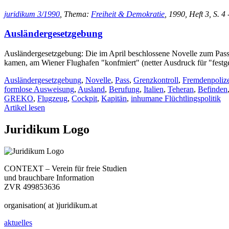
juridikum 3/1990
, Thema:
Freiheit & Demokratie
, 1990, Heft 3, S. 4 
Ausländergesetzgebung
Ausländergesetzgebung: Die im April beschlossene Novelle zum Pass-
kamen, am Wiener Flughafen "konfmiert" (netter Ausdruck für "fes
Ausländergesetzgebung
,
Novelle
,
Pass
,
Grenzkontroll
,
Fremdenpolize
formlose Ausweisung
,
Ausland
,
Berufung
,
Italien
,
Teheran
,
Befinden
GREKO
,
Flugzeug
,
Cockpit
,
Kapitän
,
inhumane Flüchtlingspolitik
Artikel lesen
Juridikum Logo
CONTEXT – Verein für freie Studien
und brauchbare Information
ZVR 499853636
organisation( at )juridikum.at
aktuelles