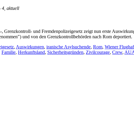
- 4, aktuell
, Grenzkontroll- und Fremdenpolizeigesetz zeigt nun erste Auswirkun
tgenommen") und von den Grenzkontrollbehörden nach Rom deportiert.
igesetz
,
Auswirkungen
,
iranische Asylsuchende
,
Rom
,
Wiener Flugha
,
Familie
,
Herkunftsland
,
Sicherheitsgründen
,
Zivilcourage
,
Crew
,
AUA