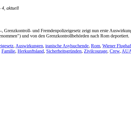
- 4, aktuell
, Grenzkontroll- und Fremdenpolizeigesetz zeigt nun erste Auswirkun
tgenommen") und von den Grenzkontrollbehörden nach Rom deportiert.
igesetz
,
Auswirkungen
,
iranische Asylsuchende
,
Rom
,
Wiener Flugha
,
Familie
,
Herkunftsland
,
Sicherheitsgründen
,
Zivilcourage
,
Crew
,
AUA