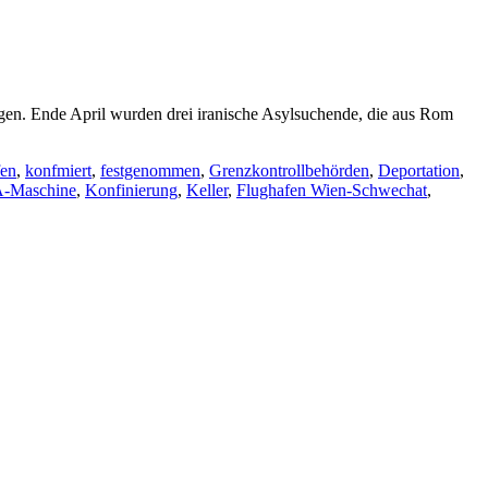
gen. Ende April wurden drei iranische Asylsuchende, die aus Rom
fen
,
konfmiert
,
festgenommen
,
Grenzkontrollbehörden
,
Deportation
,
-Maschine
,
Konfinierung
,
Keller
,
Flughafen Wien-Schwechat
,