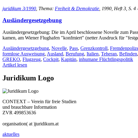
juridikum 3/1990
, Thema:
Freiheit & Demokratie
, 1990, Heft 3, S. 4 
Ausländergesetzgebung
Ausländergesetzgebung: Die im April beschlossene Novelle zum Pass-
kamen, am Wiener Flughafen "konfmiert" (netter Ausdruck für "fes
Ausländergesetzgebung
,
Novelle
,
Pass
,
Grenzkontroll
,
Fremdenpolize
formlose Ausweisung
,
Ausland
,
Berufung
,
Italien
,
Teheran
,
Befinden
GREKO
,
Flugzeug
,
Cockpit
,
Kapitän
,
inhumane Flüchtlingspolitik
Artikel lesen
Juridikum Logo
CONTEXT – Verein für freie Studien
und brauchbare Information
ZVR 499853636
organisation( at )juridikum.at
aktuelles