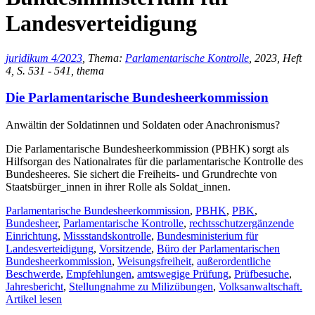
Landesverteidigung
juridikum 4/2023
, Thema:
Parlamentarische Kontrolle
, 2023, Heft
4, S. 531 - 541, thema
Die Parlamentarische Bundesheerkommission
Anwältin der Soldatinnen und Soldaten oder Anachronismus?
Die Parlamentarische Bundesheerkommission (PBHK) sorgt als
Hilfsorgan des Nationalrates für die parlamentarische Kontrolle des
Bundesheeres. Sie sichert die Freiheits- und Grundrechte von
Staatsbürger_innen in ihrer Rolle als Soldat_innen.
Parlamentarische Bundesheerkommission
,
PBHK
,
PBK
,
Bundesheer
,
Parlamentarische Kontrolle
,
rechtsschutzergänzende
Einrichtung
,
Missstandskontrolle
,
Bundesministerium für
Landesverteidigung
,
Vorsitzende
,
Büro der Parlamentarischen
Bundesheerkommission
,
Weisungsfreiheit
,
außerordentliche
Beschwerde
,
Empfehlungen
,
amtswegige Prüfung
,
Prüfbesuche
,
Jahresbericht
,
Stellungnahme zu Milizübungen
,
Volksanwaltschaft.
Artikel lesen