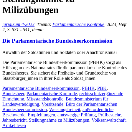
Milizübungen
juridikum 4/2023
, Thema:
Parlamentarische Kontrolle
, 2023, Heft
4, S. 531 - 541, thema
Die Parlamentarische Bundesheerkommission
Anwältin der Soldatinnen und Soldaten oder Anachronismus?
Die Parlamentarische Bundesheerkommission (PBHK) sorgt als
Hilfsorgan des Nationalrates für die parlamentarische Kontrolle des
Bundesheeres. Sie sichert die Freiheits- und Grundrechte von
Staatsbürger_innen in ihrer Rolle als Soldat_innen.
Parlamentarische Bundesheerkommission
,
PBHK
,
PBK
,
Bundesheer
,
Parlamentarische Kontrolle
,
rechtsschutzergänzende
Einrichtung
,
Missstandskontrolle
,
Bundesministerium für
Landesverteidigung
,
Vorsitzende
,
Büro der Parlamentarischen
Bundesheerkommission
,
Weisungsfreiheit
,
außerordentliche
Beschwerde
,
Empfehlungen
,
amtswegige Prüfung
,
Prüfbesuche
,
Jahresbericht
,
Stellungnahme zu Milizübungen
,
Volksanwaltschaft.
Artikel lesen