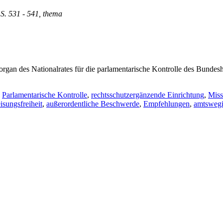
 S. 531 - 541, thema
an des Nationalrates für die parlamentarische Kontrolle des Bundeshee
,
Parlamentarische Kontrolle
,
rechtsschutzergänzende Einrichtung
,
Miss
sungsfreiheit
,
außerordentliche Beschwerde
,
Empfehlungen
,
amtswegi