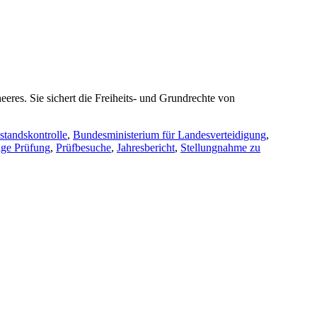
res. Sie sichert die Freiheits- und Grundrechte von
standskontrolle
,
Bundesministerium für Landesverteidigung
,
ge Prüfung
,
Prüfbesuche
,
Jahresbericht
,
Stellungnahme zu