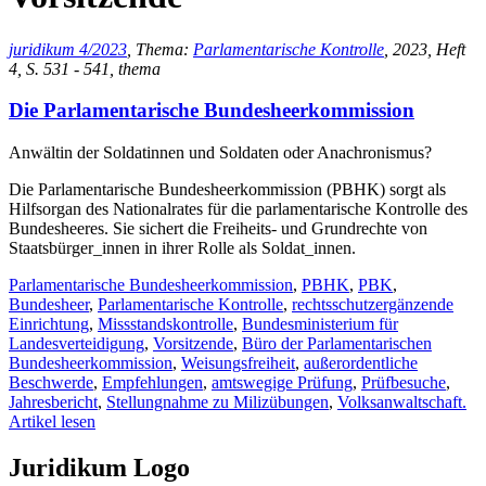
juridikum 4/2023
, Thema:
Parlamentarische Kontrolle
, 2023, Heft
4, S. 531 - 541, thema
Die Parlamentarische Bundesheerkommission
Anwältin der Soldatinnen und Soldaten oder Anachronismus?
Die Parlamentarische Bundesheerkommission (PBHK) sorgt als
Hilfsorgan des Nationalrates für die parlamentarische Kontrolle des
Bundesheeres. Sie sichert die Freiheits- und Grundrechte von
Staatsbürger_innen in ihrer Rolle als Soldat_innen.
Parlamentarische Bundesheerkommission
,
PBHK
,
PBK
,
Bundesheer
,
Parlamentarische Kontrolle
,
rechtsschutzergänzende
Einrichtung
,
Missstandskontrolle
,
Bundesministerium für
Landesverteidigung
,
Vorsitzende
,
Büro der Parlamentarischen
Bundesheerkommission
,
Weisungsfreiheit
,
außerordentliche
Beschwerde
,
Empfehlungen
,
amtswegige Prüfung
,
Prüfbesuche
,
Jahresbericht
,
Stellungnahme zu Milizübungen
,
Volksanwaltschaft.
Artikel lesen
Juridikum Logo