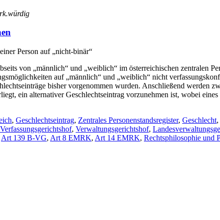
erk.würdig
nen
einer Person auf „nicht-binär“
abseits von „männlich“ und „weiblich“ im österreichischen zentralen P
ungsmöglichkeiten auf „männlich“ und „weiblich“ nicht verfassungsk
eschlechtseinträge bisher vorgenommen wurden. Anschließend werden z
iegt, ein alternativer Geschlechtseintrag vorzunehmen ist, wobei eines
eich
,
Geschlechtseintrag
,
Zentrales Personenstandsregister
,
Geschlecht
Verfassungsgerichtshof
,
Verwaltungsgerichtshof
,
Landesverwaltungsge
,
Art 139 B-VG
,
Art 8 EMRK
,
Art 14 EMRK
,
Rechtsphilosophie und P