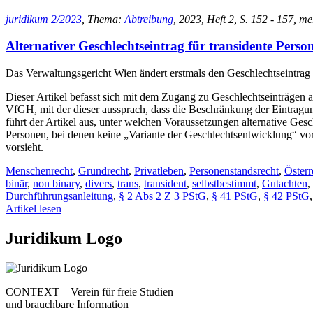
juridikum 2/2023
, Thema:
Abtreibung
, 2023, Heft 2, S. 152 - 157, m
Alternativer Geschlechtseintrag für transidente Perso
Das Verwaltungsgericht Wien ändert erstmals den Geschlechtseintrag 
Dieser Artikel befasst sich mit dem Zugang zu Geschlechtseinträgen 
VfGH, mit der dieser aussprach, dass die Beschränkung der Eintrag
führt der Artikel aus, unter welchen Voraussetzungen alternative G
Personen, bei denen keine „Variante der Geschlechtsentwicklung“ vorl
vorsieht.
Menschenrecht
,
Grundrecht
,
Privatleben
,
Personenstandsrecht
,
Österr
binär
,
non binary
,
divers
,
trans
,
transident
,
selbstbestimmt
,
Gutachten
,
Durchführungsanleitung
,
§ 2 Abs 2 Z 3 PStG
,
§ 41 PStG
,
§ 42 PStG
Artikel lesen
Juridikum Logo
CONTEXT – Verein für freie Studien
und brauchbare Information