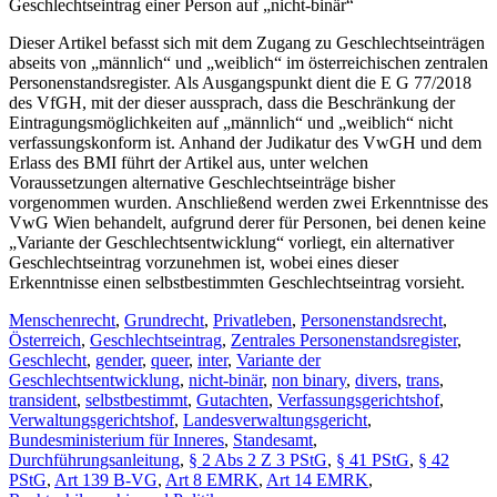
Geschlechtseintrag einer Person auf „nicht-binär“
Dieser Artikel befasst sich mit dem Zugang zu Geschlechtseinträgen
abseits von „männlich“ und „weiblich“ im österreichischen zentralen
Personenstandsregister. Als Ausgangspunkt dient die E G 77/2018
des VfGH, mit der dieser aussprach, dass die Beschränkung der
Eintragungsmöglichkeiten auf „männlich“ und „weiblich“ nicht
verfassungskonform ist. Anhand der Judikatur des VwGH und dem
Erlass des BMI führt der Artikel aus, unter welchen
Voraussetzungen alternative Geschlechtseinträge bisher
vorgenommen wurden. Anschließend werden zwei Erkenntnisse des
VwG Wien behandelt, aufgrund derer für Personen, bei denen keine
„Variante der Geschlechtsentwicklung“ vorliegt, ein alternativer
Geschlechtseintrag vorzunehmen ist, wobei eines dieser
Erkenntnisse einen selbstbestimmten Geschlechtseintrag vorsieht.
Menschenrecht
,
Grundrecht
,
Privatleben
,
Personenstandsrecht
,
Österreich
,
Geschlechtseintrag
,
Zentrales Personenstandsregister
,
Geschlecht
,
gender
,
queer
,
inter
,
Variante der
Geschlechtsentwicklung
,
nicht-binär
,
non binary
,
divers
,
trans
,
transident
,
selbstbestimmt
,
Gutachten
,
Verfassungsgerichtshof
,
Verwaltungsgerichtshof
,
Landesverwaltungsgericht
,
Bundesministerium für Inneres
,
Standesamt
,
Durchführungsanleitung
,
§ 2 Abs 2 Z 3 PStG
,
§ 41 PStG
,
§ 42
PStG
,
Art 139 B-VG
,
Art 8 EMRK
,
Art 14 EMRK
,