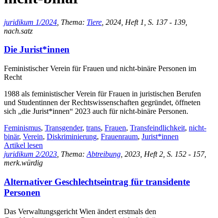
juridikum 1/2024
, Thema:
Tiere
, 2024, Heft 1, S. 137 - 139,
nach.satz
Die Jurist*innen
Feministischer Verein für Frauen und nicht-binäre Personen im
Recht
1988 als feministischer Verein für Frauen in juristischen Berufen
und Studentinnen der Rechtswissenschaften gegründet, öffneten
sich „die Jurist*innen“ 2023 auch für nicht-binäre Personen.
Feminismus
,
Transgender
,
trans
,
Frauen
,
Transfeindlichkeit
,
nicht-
binär
,
Verein
,
Diskriminierung
,
Frauenraum
,
Jurist*innen
Artikel lesen
juridikum 2/2023
, Thema:
Abtreibung
, 2023, Heft 2, S. 152 - 157,
merk.würdig
Alternativer Geschlechtseintrag für transidente
Personen
Das Verwaltungsgericht Wien ändert erstmals den