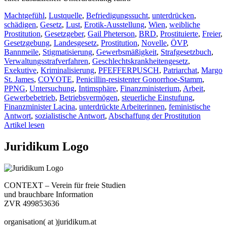
Machtgefühl
,
Lustquelle
,
Befriedigungssucht
,
unterdrücken
,
schädigen
,
Gesetz
,
Lust
,
Erotik-Ausstellung
,
Wien
,
weibliche
Prostitution
,
Gesetzgeber
,
Gail Pheterson
,
BRD
,
Prostituierte
,
Freier
,
Gesetzgebung
,
Landesgesetz
,
Prostitution
,
Novelle
,
ÖVP
,
Bannmeile
,
Stigmatisierung
,
Gewerbsmäßigkeit
,
Strafgesetzbuch
,
Verwaltungsstrafverfahren
,
Geschlechtskrankheitengesetz
,
Exekutive
,
Kriminalisierung
,
PFEFFERPUSCH
,
Patriarchat
,
Margo
St. James
,
COYOTE
,
Penicillin-resistenter Gonorrhoe-Stamm
,
PPNG
,
Untersuchung
,
Intimsphäre
,
Finanzministerium
,
Arbeit
,
Gewerbebetrieb
,
Betriebsvermögen
,
steuerliche Einstufung
,
Finanzminister Lacina
,
unterdrückte Arbeiterinnen
,
feministische
Antwort
,
sozialistische Antwort
,
Abschaffung der Prostitution
Artikel lesen
Juridikum Logo
CONTEXT – Verein für freie Studien
und brauchbare Information
ZVR 499853636
organisation( at )juridikum.at