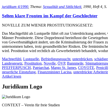
juridikum 4/1990
, Thema:
Sexualität und Sittlichkeit
, 1990, Heft 4, S.
Selten klare Fronten im Kampf der Geschlechter
NOVELLE ZUM WIENER PROSTITUTIONSGESETZ:
Das Machtgefühl als Lustquelle führt oft zur Unterdrückung anderer, 
Männer Prostituierte. Diese Doppelmoral beeinflusst die Gesetzgebung
von Gewerbsmäßigkeit ändert, um die Kriminalisierung der Frauen zu
unternommen haben, trotz gesundheitlicher Risiken. Die feministische
wird. Prostitution wird rechtlich als Gewerbebetrieb behandelt, wodu
Machtgefühl
,
Lustquelle
,
Befriedigungssucht
,
unterdrücken
,
schädige
Landesgesetz
,
Prostitution
,
Novelle
,
ÖVP
,
Bannmeile
,
Stigmatisierun
PFEFFERPUSCH
,
Patriarchat
,
Margo St. James
,
COYOTE
,
Penicil
steuerliche Einstufung
,
Finanzminister Lacina
,
unterdrückte Arbeiteri
Artikel lesen
Juridikum Logo
CONTEXT – Verein für freie Studien