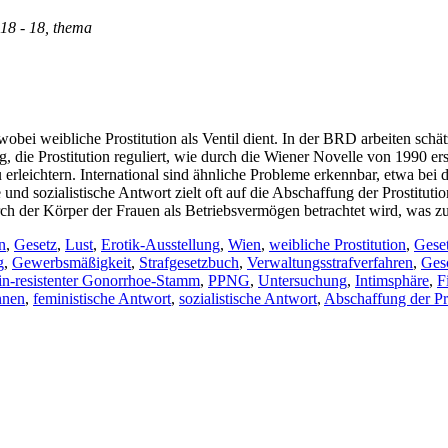
 18 - 18, thema
wobei weibliche Prostitution als Ventil dient. In der BRD arbeiten schä
, die Prostitution reguliert, wie durch die Wiener Novelle von 1990 ers
 erleichtern. International sind ähnliche Probleme erkennbar, etwa b
 und sozialistische Antwort zielt oft auf die Abschaffung der Prostitut
rch der Körper der Frauen als Betriebsvermögen betrachtet wird, was zu
n
,
Gesetz
,
Lust
,
Erotik-Ausstellung
,
Wien
,
weibliche Prostitution
,
Gese
g
,
Gewerbsmäßigkeit
,
Strafgesetzbuch
,
Verwaltungsstrafverfahren
,
Gesc
lin-resistenter Gonorrhoe-Stamm
,
PPNG
,
Untersuchung
,
Intimsphäre
,
F
nnen
,
feministische Antwort
,
sozialistische Antwort
,
Abschaffung der Pro