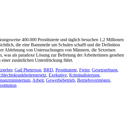
tzungsweise 400.000 Prostituierte und täglich besuchen 1,2 Millionen
ichtlich, die eine Bannmeile um Schulen schafft und die Definition
ei der Ablehnung von Untersuchungen von Männern, die Sexreisen
ion, was als paradoxe Lösung zur Befreiung der Arbeiterinnen gesehen
 einer zusätzlichen Unterdrückung führt.
tzgeber
,
Gail Pheterson
,
BRD
,
Prostituierte
,
Freier
,
Gesetzgebung
,
hlechtskrankheitengesetz
,
Exekutive
,
Kriminalisierung
,
inanzministerium
,
Arbeit
,
Gewerbebetrieb
,
Betriebsvermögen
,
stitution