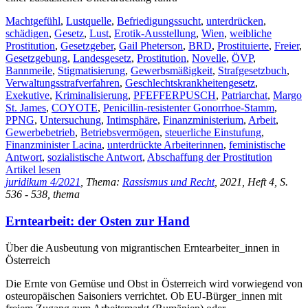
Machtgefühl
,
Lustquelle
,
Befriedigungssucht
,
unterdrücken
,
schädigen
,
Gesetz
,
Lust
,
Erotik-Ausstellung
,
Wien
,
weibliche
Prostitution
,
Gesetzgeber
,
Gail Pheterson
,
BRD
,
Prostituierte
,
Freier
,
Gesetzgebung
,
Landesgesetz
,
Prostitution
,
Novelle
,
ÖVP
,
Bannmeile
,
Stigmatisierung
,
Gewerbsmäßigkeit
,
Strafgesetzbuch
,
Verwaltungsstrafverfahren
,
Geschlechtskrankheitengesetz
,
Exekutive
,
Kriminalisierung
,
PFEFFERPUSCH
,
Patriarchat
,
Margo
St. James
,
COYOTE
,
Penicillin-resistenter Gonorrhoe-Stamm
,
PPNG
,
Untersuchung
,
Intimsphäre
,
Finanzministerium
,
Arbeit
,
Gewerbebetrieb
,
Betriebsvermögen
,
steuerliche Einstufung
,
Finanzminister Lacina
,
unterdrückte Arbeiterinnen
,
feministische
Antwort
,
sozialistische Antwort
,
Abschaffung der Prostitution
Artikel lesen
juridikum 4/2021
, Thema:
Rassismus und Recht
, 2021, Heft 4, S.
536 - 538, thema
Erntearbeit: der Osten zur Hand
Über die Ausbeutung von migrantischen Erntearbeiter_innen in
Österreich
Die Ernte von Gemüse und Obst in Österreich wird vorwiegend von
osteuropäischen Saisoniers verrichtet. Ob EU-Bürger_innen mit