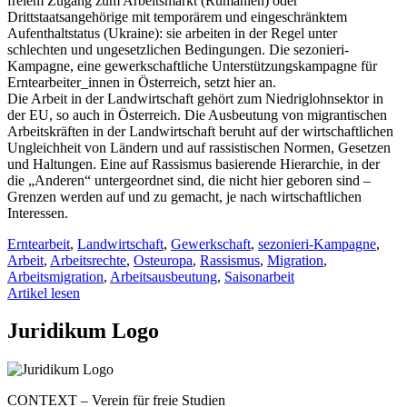
freiem Zugang zum Arbeitsmarkt (Rumänien) oder
Drittstaatsangehörige mit temporärem und eingeschränktem
Aufenthaltstatus (Ukraine): sie arbeiten in der Regel unter
schlechten und ungesetzlichen Bedingungen. Die sezonieri-
Kampagne, eine gewerkschaftliche Unterstützungskampagne für
Erntearbeiter_innen in Österreich, setzt hier an.
Die Arbeit in der Landwirtschaft gehört zum Niedriglohnsektor in
der EU, so auch in Österreich. Die Ausbeutung von migrantischen
Arbeitskräften in der Landwirtschaft beruht auf der wirtschaftlichen
Ungleichheit von Ländern und auf rassistischen Normen, Gesetzen
und Haltungen. Eine auf Rassismus basierende Hierarchie, in der
die „Anderen“ untergeordnet sind, die nicht hier geboren sind –
Grenzen werden auf und zu gemacht, je nach wirtschaftlichen
Interessen.
Erntearbeit
,
Landwirtschaft
,
Gewerkschaft
,
sezonieri-Kampagne
,
Arbeit
,
Arbeitsrechte
,
Osteuropa
,
Rassismus
,
Migration
,
Arbeitsmigration
,
Arbeitsausbeutung
,
Saisonarbeit
Artikel lesen
Juridikum Logo
CONTEXT – Verein für freie Studien