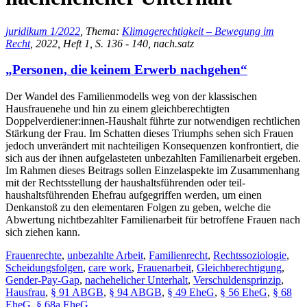
juridikum 1/2022
, Thema:
Klimagerechtigkeit – Bewegung im
Recht
, 2022, Heft 1, S. 136 - 140, nach.satz
„Personen, die keinem Erwerb nachgehen“
Der Wandel des Familienmodells weg von der klassischen
Hausfrauenehe und hin zu einem gleichberechtigten
Doppelverdiener:innen-Haushalt führte zur notwendigen rechtlichen
Stärkung der Frau. Im Schatten dieses Triumphs sehen sich Frauen
jedoch unverändert mit nachteiligen Konsequenzen konfrontiert, die
sich aus der ihnen aufgelasteten unbezahlten Familienarbeit ergeben.
Im Rahmen dieses Beitrags sollen Einzelaspekte im Zusammenhang
mit der Rechtsstellung der haushaltsführenden oder teil-
haushaltsführenden Ehefrau aufgegriffen werden, um einen
Denkanstoß zu den elementaren Folgen zu geben, welche die
Abwertung nichtbezahlter Familienarbeit für betroffene Frauen nach
sich ziehen kann.
Frauenrechte
,
unbezahlte Arbeit
,
Familienrecht
,
Rechtssoziologie
,
Scheidungsfolgen
,
care work
,
Frauenarbeit
,
Gleichberechtigung
,
Gender-Pay-Gap
,
nachehelicher Unterhalt
,
Verschuldensprinzip
,
Hausfrau
,
§ 91 ABGB
,
§ 94 ABGB
,
§ 49 EheG
,
§ 56 EheG
,
§ 68
EheG
,
§ 68a EheG