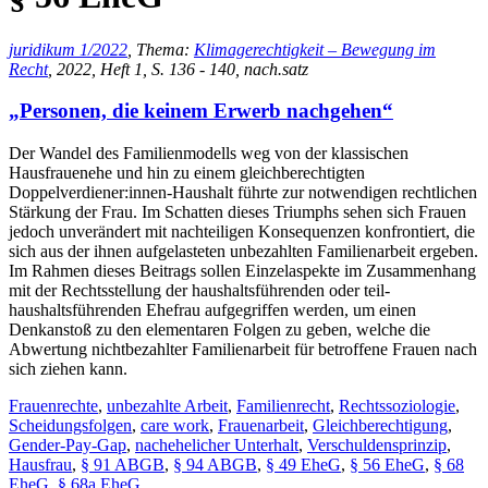
juridikum 1/2022
, Thema:
Klimagerechtigkeit – Bewegung im
Recht
, 2022, Heft 1, S. 136 - 140, nach.satz
„Personen, die keinem Erwerb nachgehen“
Der Wandel des Familienmodells weg von der klassischen
Hausfrauenehe und hin zu einem gleichberechtigten
Doppelverdiener:innen-Haushalt führte zur notwendigen rechtlichen
Stärkung der Frau. Im Schatten dieses Triumphs sehen sich Frauen
jedoch unverändert mit nachteiligen Konsequenzen konfrontiert, die
sich aus der ihnen aufgelasteten unbezahlten Familienarbeit ergeben.
Im Rahmen dieses Beitrags sollen Einzelaspekte im Zusammenhang
mit der Rechtsstellung der haushaltsführenden oder teil-
haushaltsführenden Ehefrau aufgegriffen werden, um einen
Denkanstoß zu den elementaren Folgen zu geben, welche die
Abwertung nichtbezahlter Familienarbeit für betroffene Frauen nach
sich ziehen kann.
Frauenrechte
,
unbezahlte Arbeit
,
Familienrecht
,
Rechtssoziologie
,
Scheidungsfolgen
,
care work
,
Frauenarbeit
,
Gleichberechtigung
,
Gender-Pay-Gap
,
nachehelicher Unterhalt
,
Verschuldensprinzip
,
Hausfrau
,
§ 91 ABGB
,
§ 94 ABGB
,
§ 49 EheG
,
§ 56 EheG
,
§ 68
EheG
,
§ 68a EheG