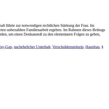
lt führte zur notwendigen rechtlichen Stärkung der Frau. Im
teten unbezahlten Familienarbeit ergeben. Im Rahmen dieses Beitrags
werden, um einen Denkanstoß zu den elementaren Folgen zu geben,
Pay-Gap
,
nachehelicher Unterhalt
,
Verschuldensprinzip
,
Hausfrau
,
§