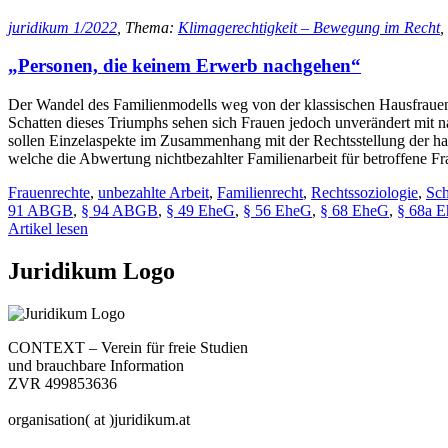
juridikum 1/2022
, Thema:
Klimagerechtigkeit – Bewegung im Recht
,
„Personen, die keinem Erwerb nachgehen“
Der Wandel des Familienmodells weg von der klassischen Hausfrauene
Schatten dieses Triumphs sehen sich Frauen jedoch unverändert mit na
sollen Einzelaspekte im Zusammenhang mit der Rechtsstellung der ha
welche die Abwertung nichtbezahlter Familienarbeit für betroffene Fr
Frauenrechte
,
unbezahlte Arbeit
,
Familienrecht
,
Rechtssoziologie
,
Sch
91 ABGB
,
§ 94 ABGB
,
§ 49 EheG
,
§ 56 EheG
,
§ 68 EheG
,
§ 68a 
Artikel lesen
Juridikum Logo
CONTEXT – Verein für freie Studien
und brauchbare Information
ZVR 499853636
organisation( at )juridikum.at