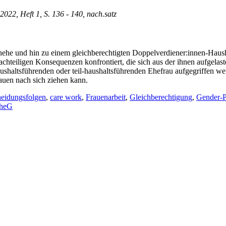
 2022, Heft 1, S. 136 - 140, nach.satz
he und hin zu einem gleichberechtigten Doppelverdiener:innen-Hausha
chteiligen Konsequenzen konfrontiert, die sich aus der ihnen aufgelas
ushaltsführenden oder teil-haushaltsführenden Ehefrau aufgegriffen 
auen nach sich ziehen kann.
eidungsfolgen
,
care work
,
Frauenarbeit
,
Gleichberechtigung
,
Gender-
EheG