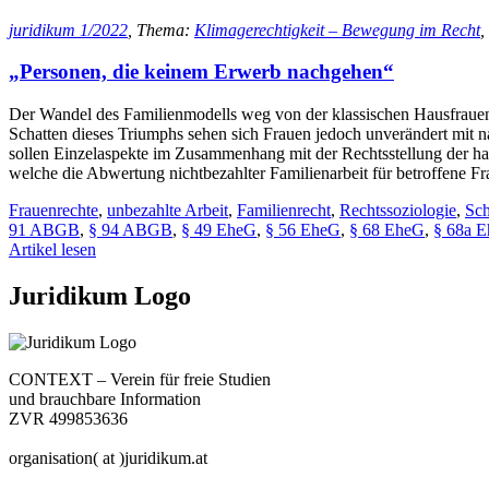
juridikum 1/2022
, Thema:
Klimagerechtigkeit – Bewegung im Recht
,
„Personen, die keinem Erwerb nachgehen“
Der Wandel des Familienmodells weg von der klassischen Hausfrauene
Schatten dieses Triumphs sehen sich Frauen jedoch unverändert mit na
sollen Einzelaspekte im Zusammenhang mit der Rechtsstellung der ha
welche die Abwertung nichtbezahlter Familienarbeit für betroffene Fr
Frauenrechte
,
unbezahlte Arbeit
,
Familienrecht
,
Rechtssoziologie
,
Sch
91 ABGB
,
§ 94 ABGB
,
§ 49 EheG
,
§ 56 EheG
,
§ 68 EheG
,
§ 68a 
Artikel lesen
Juridikum Logo
CONTEXT – Verein für freie Studien
und brauchbare Information
ZVR 499853636
organisation( at )juridikum.at