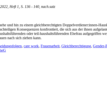
 2022, Heft 1, S. 136 - 140, nach.satz
he und hin zu einem gleichberechtigten Doppelverdiener:innen-Hausha
chteiligen Konsequenzen konfrontiert, die sich aus der ihnen aufgelas
ushaltsführenden oder teil-haushaltsführenden Ehefrau aufgegriffen 
auen nach sich ziehen kann.
eidungsfolgen
,
care work
,
Frauenarbeit
,
Gleichberechtigung
,
Gender-
EheG