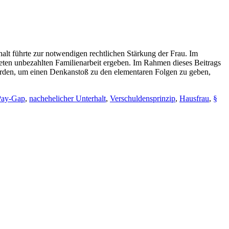
lt führte zur notwendigen rechtlichen Stärkung der Frau. Im
teten unbezahlten Familienarbeit ergeben. Im Rahmen dieses Beitrags
werden, um einen Denkanstoß zu den elementaren Folgen zu geben,
Pay-Gap
,
nachehelicher Unterhalt
,
Verschuldensprinzip
,
Hausfrau
,
§