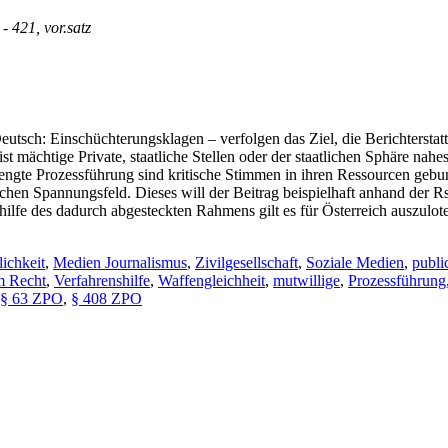
 - 421, vor.satz
Deutsch: Einschüchterungsklagen – verfolgen das Ziel, die Berichterst
t mächtige Private, staatliche Stellen oder der staatlichen Sphäre nahe
ngte Prozessführung sind kritische Stimmen in ihren Ressourcen gebun
en Spannungsfeld. Dieses will der Beitrag beispielhaft anhand der 
ilfe des dadurch abgesteckten Rahmens gilt es für Österreich auszulo
lichkeit
,
Medien Journalismus
,
Zivilgesellschaft
,
Soziale Medien
,
publi
m Recht
,
Verfahrenshilfe
,
Waffengleichheit
,
mutwillige
,
Prozessführung
§ 63 ZPO
,
§ 408 ZPO