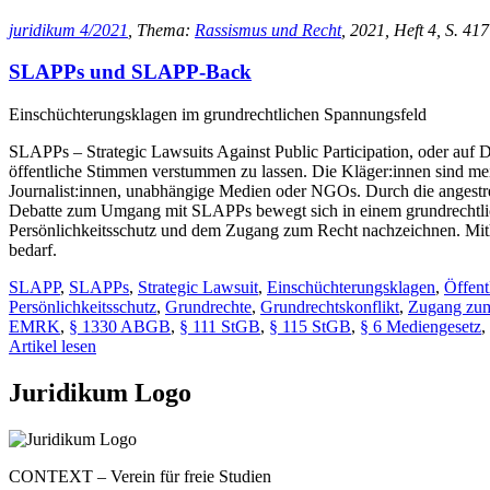
juridikum 4/2021
, Thema:
Rassismus und Recht
, 2021, Heft 4, S. 417
SLAPPs und SLAPP-Back
Einschüchterungsklagen im grundrechtlichen Spannungsfeld
SLAPPs – Strategic Lawsuits Against Public Participation, oder auf 
öffentliche Stimmen verstummen zu lassen. Die Kläger:innen sind meis
Journalist:innen, unabhängige Medien oder NGOs. Durch die angestre
Debatte zum Umgang mit SLAPPs bewegt sich in einem grundrechtlich
Persönlichkeitsschutz und dem Zugang zum Recht nachzeichnen. Mith
bedarf.
SLAPP
,
SLAPPs
,
Strategic Lawsuit
,
Einschüchterungsklagen
,
Öffent
Persönlichkeitsschutz
,
Grundrechte
,
Grundrechtskonflikt
,
Zugang zu
EMRK
,
§ 1330 ABGB
,
§ 111 StGB
,
§ 115 StGB
,
§ 6 Mediengesetz
,
Artikel lesen
Juridikum Logo
CONTEXT – Verein für freie Studien