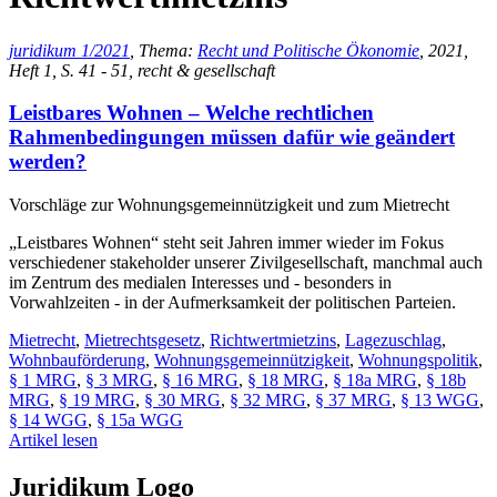
juridikum 1/2021
, Thema:
Recht und Politische Ökonomie
, 2021,
Heft 1, S. 41 - 51, recht & gesellschaft
Leistbares Wohnen – Welche rechtlichen
Rahmenbedingungen müssen dafür wie geändert
werden?
Vorschläge zur Wohnungsgemeinnützigkeit und zum Mietrecht
„Leistbares Wohnen“ steht seit Jahren immer wieder im Fokus
verschiedener stakeholder unserer Zivilgesellschaft, manchmal auch
im Zentrum des medialen Interesses und - besonders in
Vorwahlzeiten - in der Aufmerksamkeit der politischen Parteien.
Mietrecht
,
Mietrechtsgesetz
,
Richtwertmietzins
,
Lagezuschlag
,
Wohnbauförderung
,
Wohnungsgemeinnützigkeit
,
Wohnungspolitik
,
§ 1 MRG
,
§ 3 MRG
,
§ 16 MRG
,
§ 18 MRG
,
§ 18a MRG
,
§ 18b
MRG
,
§ 19 MRG
,
§ 30 MRG
,
§ 32 MRG
,
§ 37 MRG
,
§ 13 WGG
,
§ 14 WGG
,
§ 15a WGG
Artikel lesen
Juridikum Logo