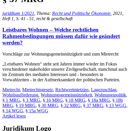
juridikum 1/2021
, Thema:
Recht und Politische Ökonomie
, 2021,
Heft 1, S. 41 - 51, recht & gesellschaft
Leistbares Wohnen – Welche rechtlichen
Rahmenbedingungen müssen dafür wie geändert
werden?
Vorschläge zur Wohnungsgemeinnützigkeit und zum Mietrecht
„Leistbares Wohnen“ steht seit Jahren immer wieder im Fokus
verschiedener stakeholder unserer Zivilgesellschaft, manchmal auch
im Zentrum des medialen Interesses und - besonders in
Vorwahlzeiten - in der Aufmerksamkeit der politischen Parteien.
Mietrecht
,
Mietrechtsgesetz
,
Richtwertmietzins
,
Lagezuschlag
,
Wohnbauförderung
,
Wohnungsgemeinnützigkeit
,
Wohnungspolitik
,
§ 1 MRG
,
§ 3 MRG
,
§ 16 MRG
,
§ 18 MRG
,
§ 18a MRG
,
§ 18b
MRG
,
§ 19 MRG
,
§ 30 MRG
,
§ 32 MRG
,
§ 37 MRG
,
§ 13 WGG
,
§ 14 WGG
,
§ 15a WGG
Artikel lesen
Juridikum Logo