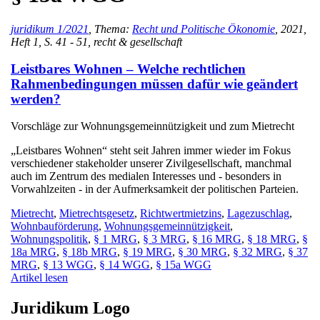
juridikum 1/2021
, Thema:
Recht und Politische Ökonomie
, 2021,
Heft 1, S. 41 - 51, recht & gesellschaft
Leistbares Wohnen – Welche rechtlichen
Rahmenbedingungen müssen dafür wie geändert
werden?
Vorschläge zur Wohnungsgemeinnützigkeit und zum Mietrecht
„Leistbares Wohnen“ steht seit Jahren immer wieder im Fokus
verschiedener stakeholder unserer Zivilgesellschaft, manchmal
auch im Zentrum des medialen Interesses und - besonders in
Vorwahlzeiten - in der Aufmerksamkeit der politischen Parteien.
Mietrecht
,
Mietrechtsgesetz
,
Richtwertmietzins
,
Lagezuschlag
,
Wohnbauförderung
,
Wohnungsgemeinnützigkeit
,
Wohnungspolitik
,
§ 1 MRG
,
§ 3 MRG
,
§ 16 MRG
,
§ 18 MRG
,
§
18a MRG
,
§ 18b MRG
,
§ 19 MRG
,
§ 30 MRG
,
§ 32 MRG
,
§ 37
MRG
,
§ 13 WGG
,
§ 14 WGG
,
§ 15a WGG
Artikel lesen
Juridikum Logo