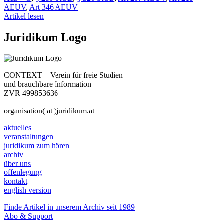
AEUV
,
Art 346 AEUV
Artikel lesen
Juridikum Logo
CONTEXT – Verein für freie Studien
und brauchbare Information
ZVR 499853636
organisation( at )juridikum.at
aktuelles
veranstaltungen
juridikum zum hören
archiv
über uns
offenlegung
kontakt
english version
Finde Artikel in unserem Archiv seit 1989
Abo & Support