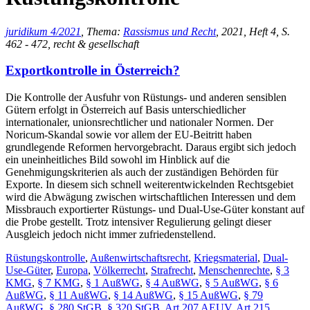
juridikum 4/2021
, Thema:
Rassismus und Recht
, 2021, Heft 4, S.
462 - 472, recht & gesellschaft
Exportkontrolle in Österreich?
Die Kontrolle der Ausfuhr von Rüstungs- und anderen sensiblen
Gütern erfolgt in Österreich auf Basis unterschiedlicher
internationaler, unionsrechtlicher und nationaler Normen. Der
Noricum-Skandal sowie vor allem der EU-Beitritt haben
grundlegende Reformen hervorgebracht. Daraus ergibt sich jedoch
ein uneinheitliches Bild sowohl im Hinblick auf die
Genehmigungskriterien als auch der zuständigen Behörden für
Exporte. In diesem sich schnell weiterentwickelnden Rechtsgebiet
wird die Abwägung zwischen wirtschaftlichen Interessen und dem
Missbrauch exportierter Rüstungs- und Dual-Use-Güter konstant auf
die Probe gestellt. Trotz intensiver Regulierung gelingt dieser
Ausgleich jedoch nicht immer zufriedenstellend.
Rüstungskontrolle
,
Außenwirtschaftsrecht
,
Kriegsmaterial
,
Dual-
Use-Güter
,
Europa
,
Völkerrecht
,
Strafrecht
,
Menschenrechte
,
§ 3
KMG
,
§ 7 KMG
,
§ 1 AußWG
,
§ 4 AußWG
,
§ 5 AußWG
,
§ 6
AußWG
,
§ 11 AußWG
,
§ 14 AußWG
,
§ 15 AußWG
,
§ 79
AußWG
,
§ 280 StGB
,
§ 320 StGB
,
Art 207 AEUV
,
Art 215