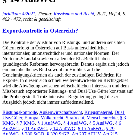
juridikum 4/2021
, Thema:
Rassismus und Recht
, 2021, Heft 4, S.
462 - 472, recht & gesellschaft
Exportkontrolle in Österreich?
Die Kontrolle der Ausfuhr von Rüstungs- und anderen sensiblen
Gütern erfolgt in Österreich auf Basis unterschiedlicher
internationaler, unionsrechtlicher und nationaler Normen. Der
Noricum-Skandal sowie vor allem der EU-Beitritt haben
grundlegende Reformen hervorgebracht. Daraus ergibt sich jedoch
ein uneinheitliches Bild sowohl im Hinblick auf die
Genehmigungskriterien als auch der zuständigen Behörden für
Exporte. In diesem sich schnell weiterentwickelnden Rechtsgebiet
wird die Abwägung zwischen wirtschaftlichen Interessen und dem
Missbrauch exportierter Rüstungs- und Dual-Use-Güter konstant auf
die Probe gestellt. Trotz intensiver Regulierung gelingt dieser
Ausgleich jedoch nicht immer zufriedenstellend.
Rüstungskontrolle
,
Außenwirtschaftsrecht
,
Kriegsmaterial
,
Dual-
Use-Güter
,
Europa
,
Völkerrecht
,
Strafrecht
,
Menschenrechte
,
§ 3
KMG
,
§ 7 KMG
,
§ 1 AußWG
,
§ 4 AußWG
,
§ 5 AußWG
,
§ 6
AußWG
,
§ 11 AußWG
,
§ 14 AußWG
,
§ 15 AußWG
,
§ 79
AußWG
,
§ 280 StGB
,
§ 320 StGB
,
Art 207 AEUV
,
Art 215