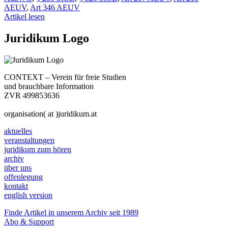
AEUV
,
Art 346 AEUV
Artikel lesen
Juridikum Logo
CONTEXT – Verein für freie Studien
und brauchbare Information
ZVR 499853636
organisation( at )juridikum.at
aktuelles
veranstaltungen
juridikum zum hören
archiv
über uns
offenlegung
kontakt
english version
Finde Artikel in unserem Archiv seit 1989
Abo & Support