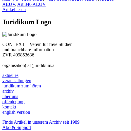
AEUV
,
Art 346 AEUV
Artikel lesen
Juridikum Logo
CONTEXT – Verein für freie Studien
und brauchbare Information
ZVR 499853636
organisation( at )juridikum.at
aktuelles
veranstaltungen
juridikum zum hören
archiv
über uns
offenlegung
kontakt
english version
Finde Artikel in unserem Archiv seit 1989
Abo & Support