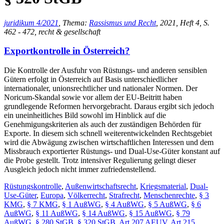
juridikum 4/2021
, Thema:
Rassismus und Recht
, 2021, Heft 4, S.
462 - 472, recht & gesellschaft
Exportkontrolle in Österreich?
Die Kontrolle der Ausfuhr von Rüstungs- und anderen sensiblen
Gütern erfolgt in Österreich auf Basis unterschiedlicher
internationaler, unionsrechtlicher und nationaler Normen. Der
Noricum-Skandal sowie vor allem der EU-Beitritt haben
grundlegende Reformen hervorgebracht. Daraus ergibt sich jedoch
ein uneinheitliches Bild sowohl im Hinblick auf die
Genehmigungskriterien als auch der zuständigen Behörden für
Exporte. In diesem sich schnell weiterentwickelnden Rechtsgebiet
wird die Abwägung zwischen wirtschaftlichen Interessen und dem
Missbrauch exportierter Rüstungs- und Dual-Use-Güter konstant auf
die Probe gestellt. Trotz intensiver Regulierung gelingt dieser
Ausgleich jedoch nicht immer zufriedenstellend.
Rüstungskontrolle
,
Außenwirtschaftsrecht
,
Kriegsmaterial
,
Dual-
Use-Güter
,
Europa
,
Völkerrecht
,
Strafrecht
,
Menschenrechte
,
§ 3
KMG
,
§ 7 KMG
,
§ 1 AußWG
,
§ 4 AußWG
,
§ 5 AußWG
,
§ 6
AußWG
,
§ 11 AußWG
,
§ 14 AußWG
,
§ 15 AußWG
,
§ 79
AußWG
,
§ 280 StGB
,
§ 320 StGB
,
Art 207 AEUV
,
Art 215