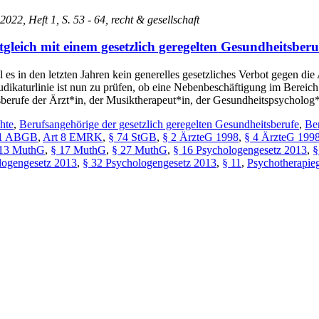
 2022, Heft 1, S. 53 - 64, recht & gesellschaft
tgleich mit einem gesetzlich geregelten Gesundheitsber
l es in den letzten Jahren kein generelles gesetzliches Verbot gegen di
Judikaturlinie ist nun zu prüfen, ob eine Nebenbeschäftigung im Bereich
tsberufe der Ärzt*in, der Musiktherapeut*in, der Gesundheitspsycholo
hte
,
Berufsangehörige der gesetzlich geregelten Gesundheitsberufe
,
Be
71 ABGB
,
Art 8 EMRK
,
§ 74 StGB
,
§ 2 ÄrzteG 1998
,
§ 4 ÄrzteG 199
 13 MuthG
,
§ 17 MuthG
,
§ 27 MuthG
,
§ 16 Psychologengesetz 2013
,
§
logengesetz 2013
,
§ 32 Psychologengesetz 2013
,
§ 11
,
Psychotherapie