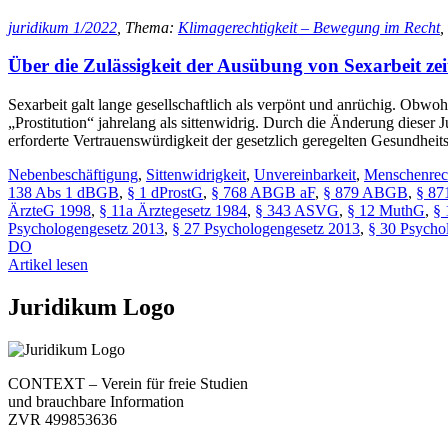
juridikum 1/2022
, Thema:
Klimagerechtigkeit – Bewegung im Recht
,
Über die Zulässigkeit der Ausübung von Sexarbeit zei
Sexarbeit galt lange gesellschaftlich als verpönt und anrüchig. Obwoh
„Prostitution“ jahrelang als sittenwidrig. Durch die Änderung dieser 
erforderte Vertrauenswürdigkeit der gesetzlich geregelten Gesundhei
Nebenbeschäftigung
,
Sittenwidrigkeit
,
Unvereinbarkeit
,
Menschenrec
138 Abs 1 dBGB
,
§ 1 dProstG
,
§ 768 ABGB aF
,
§ 879 ABGB
,
§ 8
ÄrzteG 1998
,
§ 11a Ärztegesetz 1984
,
§ 343 ASVG
,
§ 12 MuthG
,
§
Psychologengesetz 2013
,
§ 27 Psychologengesetz 2013
,
§ 30 Psycho
DO
Artikel lesen
Juridikum Logo
CONTEXT – Verein für freie Studien
und brauchbare Information
ZVR 499853636