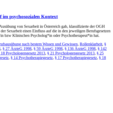
uf im psychosozialen Kontext
e Ausübung von Sexarbeit in Österreich gab, klassifizierte der OGH
 der Sexarbeit einen Einfluss auf die in den jeweiligen Berufsgesetzen
g*in bzw Klinischen Psycholog*in oder Psychotherapeut*in hat.
rufsausübung nach bestem Wissen und Gewissen
,
Rollenklarheit
,
§
8
,
§ 27 ÄrzteG 1998
,
§ 59 ÄrzteG 1998
,
§ 136 ÄrzteG 1998
,
§ 142
 18 Psychologengesetz 2013
,
§ 21 Psychologengesetz 2013
,
§ 25
gesetz
,
§ 14 Psychotherapiegesetz
,
§ 17 Psychotherapiegesetz
,
§ 18