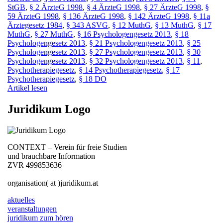
StGB
,
§ 2 ÄrzteG 1998
,
§ 4 ÄrzteG 1998
,
§ 27 ÄrzteG 1998
,
§
59 ÄrzteG 1998
,
§ 136 ÄrzteG 1998
,
§ 142 ÄrzteG 1998
,
§ 11a
Ärztegesetz 1984
,
§ 343 ASVG
,
§ 12 MuthG
,
§ 13 MuthG
,
§ 17
MuthG
,
§ 27 MuthG
,
§ 16 Psychologengesetz 2013
,
§ 18
Psychologengesetz 2013
,
§ 21 Psychologengesetz 2013
,
§ 25
Psychologengesetz 2013
,
§ 27 Psychologengesetz 2013
,
§ 30
Psychologengesetz 2013
,
§ 32 Psychologengesetz 2013
,
§ 11
,
Psychotherapiegesetz
,
§ 14 Psychotherapiegesetz
,
§ 17
Psychotherapiegesetz
,
§ 18 DO
Artikel lesen
Juridikum Logo
CONTEXT – Verein für freie Studien
und brauchbare Information
ZVR 499853636
organisation( at )juridikum.at
aktuelles
veranstaltungen
juridikum zum hören