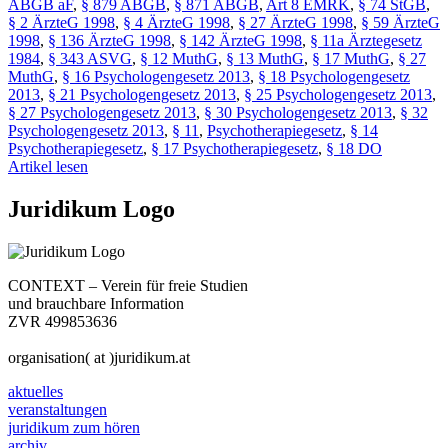
ABGB aF
,
§ 879 ABGB
,
§ 871 ABGB
,
Art 8 EMRK
,
§ 74 StGB
,
§ 2 ÄrzteG 1998
,
§ 4 ÄrzteG 1998
,
§ 27 ÄrzteG 1998
,
§ 59 ÄrzteG
1998
,
§ 136 ÄrzteG 1998
,
§ 142 ÄrzteG 1998
,
§ 11a Ärztegesetz
1984
,
§ 343 ASVG
,
§ 12 MuthG
,
§ 13 MuthG
,
§ 17 MuthG
,
§ 27
MuthG
,
§ 16 Psychologengesetz 2013
,
§ 18 Psychologengesetz
2013
,
§ 21 Psychologengesetz 2013
,
§ 25 Psychologengesetz 2013
,
§ 27 Psychologengesetz 2013
,
§ 30 Psychologengesetz 2013
,
§ 32
Psychologengesetz 2013
,
§ 11
,
Psychotherapiegesetz
,
§ 14
Psychotherapiegesetz
,
§ 17 Psychotherapiegesetz
,
§ 18 DO
Artikel lesen
Juridikum Logo
CONTEXT – Verein für freie Studien
und brauchbare Information
ZVR 499853636
organisation( at )juridikum.at
aktuelles
veranstaltungen
juridikum zum hören
archiv