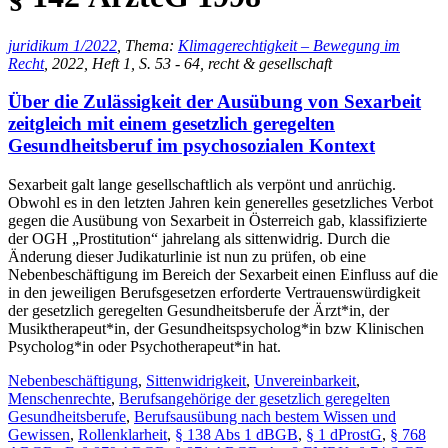
juridikum 1/2022
, Thema:
Klimagerechtigkeit – Bewegung im
Recht
, 2022, Heft 1, S. 53 - 64, recht & gesellschaft
Über die Zulässigkeit der Ausübung von Sexarbeit
zeitgleich mit einem gesetzlich geregelten
Gesundheitsberuf im psychosozialen Kontext
Sexarbeit galt lange gesellschaftlich als verpönt und anrüchig.
Obwohl es in den letzten Jahren kein generelles gesetzliches Verbot
gegen die Ausübung von Sexarbeit in Österreich gab, klassifizierte
der OGH „Prostitution“ jahrelang als sittenwidrig. Durch die
Änderung dieser Judikaturlinie ist nun zu prüfen, ob eine
Nebenbeschäftigung im Bereich der Sexarbeit einen Einfluss auf die
in den jeweiligen Berufsgesetzen erforderte Vertrauenswürdigkeit
der gesetzlich geregelten Gesundheitsberufe der Ärzt*in, der
Musiktherapeut*in, der Gesundheitspsycholog*in bzw Klinischen
Psycholog*in oder Psychotherapeut*in hat.
Nebenbeschäftigung
,
Sittenwidrigkeit
,
Unvereinbarkeit
,
Menschenrechte
,
Berufsangehörige der gesetzlich geregelten
Gesundheitsberufe
,
Berufsausübung nach bestem Wissen und
Gewissen
,
Rollenklarheit
,
§ 138 Abs 1 dBGB
,
§ 1 dProstG
,
§ 768