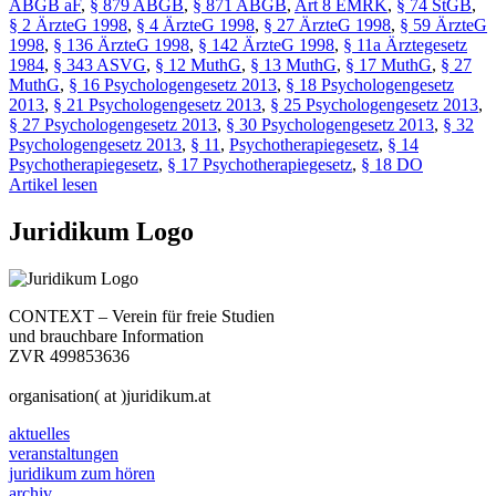
ABGB aF
,
§ 879 ABGB
,
§ 871 ABGB
,
Art 8 EMRK
,
§ 74 StGB
,
§ 2 ÄrzteG 1998
,
§ 4 ÄrzteG 1998
,
§ 27 ÄrzteG 1998
,
§ 59 ÄrzteG
1998
,
§ 136 ÄrzteG 1998
,
§ 142 ÄrzteG 1998
,
§ 11a Ärztegesetz
1984
,
§ 343 ASVG
,
§ 12 MuthG
,
§ 13 MuthG
,
§ 17 MuthG
,
§ 27
MuthG
,
§ 16 Psychologengesetz 2013
,
§ 18 Psychologengesetz
2013
,
§ 21 Psychologengesetz 2013
,
§ 25 Psychologengesetz 2013
,
§ 27 Psychologengesetz 2013
,
§ 30 Psychologengesetz 2013
,
§ 32
Psychologengesetz 2013
,
§ 11
,
Psychotherapiegesetz
,
§ 14
Psychotherapiegesetz
,
§ 17 Psychotherapiegesetz
,
§ 18 DO
Artikel lesen
Juridikum Logo
CONTEXT – Verein für freie Studien
und brauchbare Information
ZVR 499853636
organisation( at )juridikum.at
aktuelles
veranstaltungen
juridikum zum hören
archiv