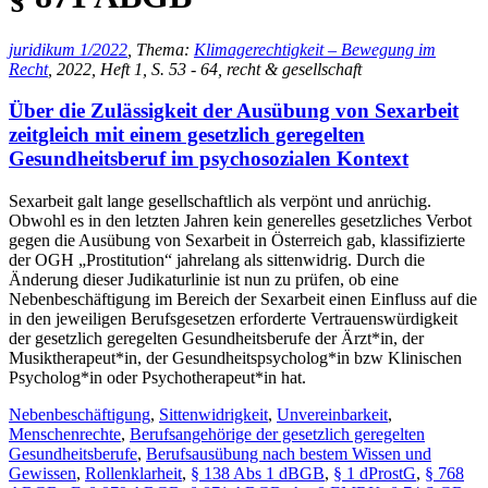
juridikum 1/2022
, Thema:
Klimagerechtigkeit – Bewegung im
Recht
, 2022, Heft 1, S. 53 - 64, recht & gesellschaft
Über die Zulässigkeit der Ausübung von Sexarbeit
zeitgleich mit einem gesetzlich geregelten
Gesundheitsberuf im psychosozialen Kontext
Sexarbeit galt lange gesellschaftlich als verpönt und anrüchig.
Obwohl es in den letzten Jahren kein generelles gesetzliches Verbot
gegen die Ausübung von Sexarbeit in Österreich gab, klassifizierte
der OGH „Prostitution“ jahrelang als sittenwidrig. Durch die
Änderung dieser Judikaturlinie ist nun zu prüfen, ob eine
Nebenbeschäftigung im Bereich der Sexarbeit einen Einfluss auf die
in den jeweiligen Berufsgesetzen erforderte Vertrauenswürdigkeit
der gesetzlich geregelten Gesundheitsberufe der Ärzt*in, der
Musiktherapeut*in, der Gesundheitspsycholog*in bzw Klinischen
Psycholog*in oder Psychotherapeut*in hat.
Nebenbeschäftigung
,
Sittenwidrigkeit
,
Unvereinbarkeit
,
Menschenrechte
,
Berufsangehörige der gesetzlich geregelten
Gesundheitsberufe
,
Berufsausübung nach bestem Wissen und
Gewissen
,
Rollenklarheit
,
§ 138 Abs 1 dBGB
,
§ 1 dProstG
,
§ 768