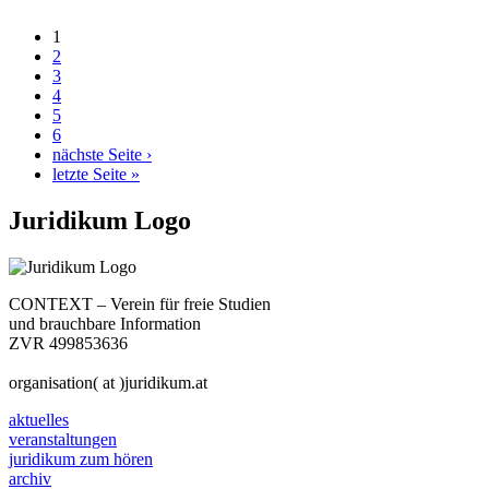
1
2
3
4
5
6
nächste Seite ›
letzte Seite »
Juridikum Logo
CONTEXT – Verein für freie Studien
und brauchbare Information
ZVR 499853636
organisation( at )juridikum.at
aktuelles
veranstaltungen
juridikum zum hören
archiv