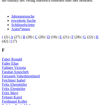
der elibrary des Verlag österreich einsehen oder hier bestellen.
Jahrgangssuche
erweiterte Suche
Schlüsselwörter
Autor*innen
(
(2)
|
A
(27)
|
B
(28)
|
C
(20)
|
D
(18)
|
E
(21)
|
F
(28)
|
G
(22)
|
H
(42)
|
I
(7)
F
Faber Ronald
Faller Elias
Faltiger Victoria
Farahat Anuscheh
Farzaneh Vahedmonfared
Feichtner Isabel
Felix Ehrenhöfer
Felix Ehrnhöfer
Felix Mayr
Felsner Karol
Ferdinand Koller