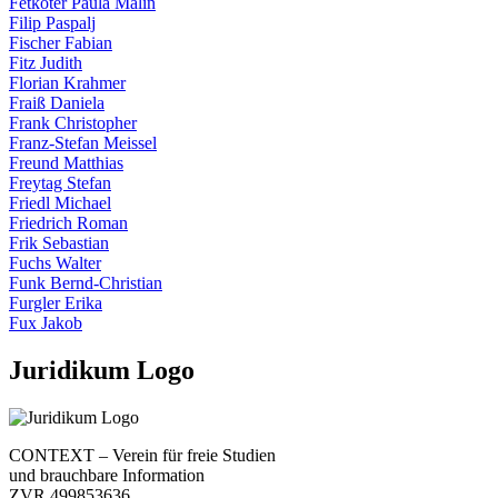
Fetköter Paula Malin
Filip Paspalj
Fischer Fabian
Fitz Judith
Florian Krahmer
Fraiß Daniela
Frank Christopher
Franz-Stefan Meissel
Freund Matthias
Freytag Stefan
Friedl Michael
Friedrich Roman
Frik Sebastian
Fuchs Walter
Funk Bernd-Christian
Furgler Erika
Fux Jakob
Juridikum Logo
CONTEXT – Verein für freie Studien
und brauchbare Information
ZVR 499853636