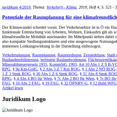
juridikum 4/2019
, Thema:
Verkehr(t) - Klima
, 2019, Heft 4, S. 521 -
Potentiale der Raumplanung für eine klimafreundlich
Der Klimawandel schreitet voran. Der Verkehrssektor ist in Ö ein Ha
funktionale Entmischung von Arbeiten, Wohnen, Einkaufen gilt als w
klimafreundliche Mobilität auseinander. Im Mittelpunkt stehen dabei 
also kompakte Siedlungsstrukturen und eine ausgewogene Nutzungsdu
immensen Lenkungswirkung in die Darstellung einbezogen.
Verkehrsplanung
,
Raumplanung
,
Raumordnung
,
Zersiedelung
,
Stadt
Baulandmobilisierung
,
befristete Baulandwidmung
,
Flächenzertifikat
Mineralölsteuergesetz 1955
,
KommStG 1993
,
Art 10 Abs 1 Z 9 B-V
RPG
,
§ 9a Ktn-GplG
,
§ 2 Abs 3 Z 7 Ktn ROG
,
§ 1 Abs 2 NÖ ROG
1 Z 3 Stmk ROG
,
§ 30 Abs 1 Z 6 Stmk ROG
,
§ 31 Abs 8 Stmk RO
RPlG
,
§ 4 Abs 4 BO für Wien
,
§ 7c Abs 2 BO für Wien
,
§ 7e BO für
FAG
,
§ 16 Abs 2 FAG
,
§ 19 FAG
,
§ 32 ÖPNRV-G
,
§ 12 Bgld WFG
Artikel lesen
Juridikum Logo