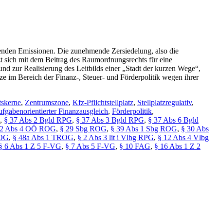
igenden Emissionen. Die zunehmende Zersiedelung, also die
t sich mit dem Beitrag des Raumordnungsrechts für eine
nd zur Realisierung des Leitbilds einer „Stadt der kurzen Wege“,
 im Bereich der Finanz-, Steuer- und Förderpolitik wegen ihrer
tskerne
,
Zentrumszone
,
Kfz-Pflichtstellplatz
,
Stellplatzregulativ
,
ufgabenorientierter Finanzausgleich
,
Förderpolitik
,
,
§ 37 Abs 2 Bgld RPG
,
§ 37 Abs 3 Bgld RPG
,
§ 37 Abs 6 Bgld
22 Abs 4 OÖ ROG
,
§ 29 Sbg ROG
,
§ 39 Abs 1 Sbg ROG
,
§ 30 Abs
ROG
,
§ 48a Abs 1 TROG
,
§ 2 Abs 3 lit i Vlbg RPG
,
§ 12 Abs 4 Vlbg
§ 6 Abs 1 Z 5 F-VG
,
§ 7 Abs 5 F-VG
,
§ 10 FAG
,
§ 16 Abs 1 Z 2