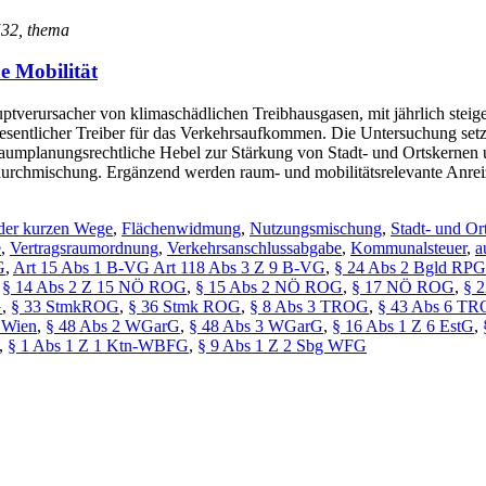
 532, thema
e Mobilität
uptverursacher von klimaschädlichen Treibhausgasen, mit jährlich ste
esentlicher Treiber für das Verkehrsaufkommen. Die Untersuchung setz
raumplanungsrechtliche Hebel zur Stärkung von Stadt- und Ortskernen u
rchmischung. Ergänzend werden raum- und mobilitätsrelevante Anreize
 der kurzen Wege
,
Flächenwidmung
,
Nutzungsmischung
,
Stadt- und Or
e
,
Vertragsraumordnung
,
Verkehrsanschlussabgabe
,
Kommunalsteuer
,
a
G
,
Art 15 Abs 1 B-VG Art 118 Abs 3 Z 9 B-VG
,
§ 24 Abs 2 Bgld RPG
,
§ 14 Abs 2 Z 15 NÖ ROG
,
§ 15 Abs 2 NÖ ROG
,
§ 17 NÖ ROG
,
§ 
G
,
§ 33 StmkROG
,
§ 36 Stmk ROG
,
§ 8 Abs 3 TROG
,
§ 43 Abs 6 T
 Wien
,
§ 48 Abs 2 WGarG
,
§ 48 Abs 3 WGarG
,
§ 16 Abs 1 Z 6 EstG
,
,
§ 1 Abs 1 Z 1 Ktn-WBFG
,
§ 9 Abs 1 Z 2 Sbg WFG