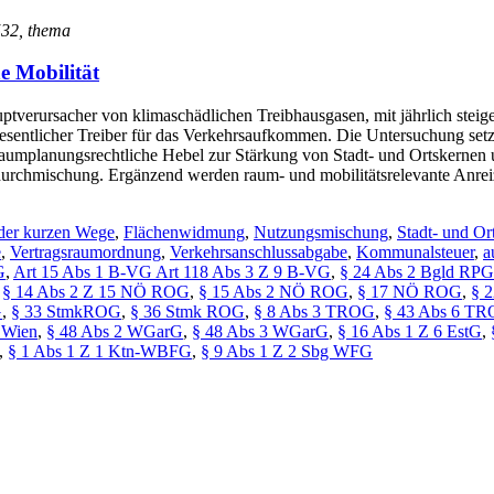
 532, thema
e Mobilität
uptverursacher von klimaschädlichen Treibhausgasen, mit jährlich ste
esentlicher Treiber für das Verkehrsaufkommen. Die Untersuchung setz
raumplanungsrechtliche Hebel zur Stärkung von Stadt- und Ortskernen u
rchmischung. Ergänzend werden raum- und mobilitätsrelevante Anreize
 der kurzen Wege
,
Flächenwidmung
,
Nutzungsmischung
,
Stadt- und Or
e
,
Vertragsraumordnung
,
Verkehrsanschlussabgabe
,
Kommunalsteuer
,
a
G
,
Art 15 Abs 1 B-VG Art 118 Abs 3 Z 9 B-VG
,
§ 24 Abs 2 Bgld RPG
,
§ 14 Abs 2 Z 15 NÖ ROG
,
§ 15 Abs 2 NÖ ROG
,
§ 17 NÖ ROG
,
§ 
G
,
§ 33 StmkROG
,
§ 36 Stmk ROG
,
§ 8 Abs 3 TROG
,
§ 43 Abs 6 T
 Wien
,
§ 48 Abs 2 WGarG
,
§ 48 Abs 3 WGarG
,
§ 16 Abs 1 Z 6 EstG
,
,
§ 1 Abs 1 Z 1 Ktn-WBFG
,
§ 9 Abs 1 Z 2 Sbg WFG