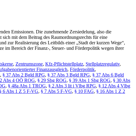
igenden Emissionen. Die zunehmende Zersiedelung, also die
t sich mit dem Beitrag des Raumordnungsrechts für eine
nd zur Realisierung des Leitbilds einer „Stadt der kurzen Wege“,
 im Bereich der Finanz-, Steuer- und Förderpolitik wegen ihrer
tskerne
,
Zentrumszone
,
Kfz-Pflichtstellplatz
,
Stellplatzregulativ
,
ufgabenorientierter Finanzausgleich
,
Förderpolitik
,
,
§ 37 Abs 2 Bgld RPG
,
§ 37 Abs 3 Bgld RPG
,
§ 37 Abs 6 Bgld
22 Abs 4 OÖ ROG
,
§ 29 Sbg ROG
,
§ 39 Abs 1 Sbg ROG
,
§ 30 Abs
ROG
,
§ 48a Abs 1 TROG
,
§ 2 Abs 3 lit i Vlbg RPG
,
§ 12 Abs 4 Vlbg
§ 6 Abs 1 Z 5 F-VG
,
§ 7 Abs 5 F-VG
,
§ 10 FAG
,
§ 16 Abs 1 Z 2