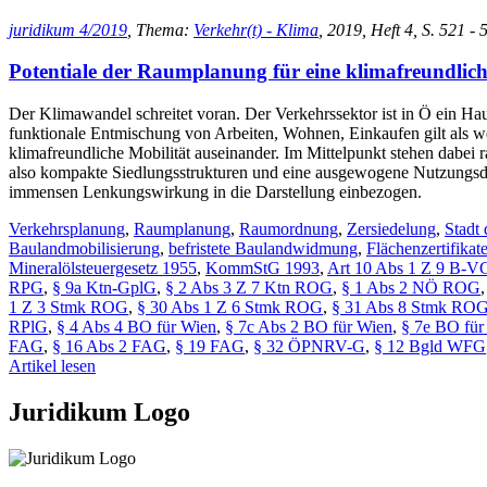
juridikum 4/2019
, Thema:
Verkehr(t) - Klima
, 2019, Heft 4, S. 521 -
Potentiale der Raumplanung für eine klimafreundlich
Der Klimawandel schreitet voran. Der Verkehrssektor ist in Ö ein Ha
funktionale Entmischung von Arbeiten, Wohnen, Einkaufen gilt als w
klimafreundliche Mobilität auseinander. Im Mittelpunkt stehen dabei 
also kompakte Siedlungsstrukturen und eine ausgewogene Nutzungsdu
immensen Lenkungswirkung in die Darstellung einbezogen.
Verkehrsplanung
,
Raumplanung
,
Raumordnung
,
Zersiedelung
,
Stadt
Baulandmobilisierung
,
befristete Baulandwidmung
,
Flächenzertifikat
Mineralölsteuergesetz 1955
,
KommStG 1993
,
Art 10 Abs 1 Z 9 B-V
RPG
,
§ 9a Ktn-GplG
,
§ 2 Abs 3 Z 7 Ktn ROG
,
§ 1 Abs 2 NÖ ROG
1 Z 3 Stmk ROG
,
§ 30 Abs 1 Z 6 Stmk ROG
,
§ 31 Abs 8 Stmk RO
RPlG
,
§ 4 Abs 4 BO für Wien
,
§ 7c Abs 2 BO für Wien
,
§ 7e BO für
FAG
,
§ 16 Abs 2 FAG
,
§ 19 FAG
,
§ 32 ÖPNRV-G
,
§ 12 Bgld WFG
Artikel lesen
Juridikum Logo