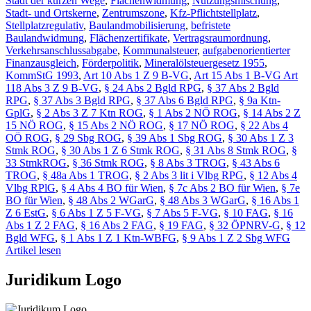
Stadt der kurzen Wege
,
Flächenwidmung
,
Nutzungsmischung
,
Stadt- und Ortskerne
,
Zentrumszone
,
Kfz-Pflichtstellplatz
,
Stellplatzregulativ
,
Baulandmobilisierung
,
befristete
Baulandwidmung
,
Flächenzertifikate
,
Vertragsraumordnung
,
Verkehrsanschlussabgabe
,
Kommunalsteuer
,
aufgabenorientierter
Finanzausgleich
,
Förderpolitik
,
Mineralölsteuergesetz 1955
,
KommStG 1993
,
Art 10 Abs 1 Z 9 B-VG
,
Art 15 Abs 1 B-VG Art
118 Abs 3 Z 9 B-VG
,
§ 24 Abs 2 Bgld RPG
,
§ 37 Abs 2 Bgld
RPG
,
§ 37 Abs 3 Bgld RPG
,
§ 37 Abs 6 Bgld RPG
,
§ 9a Ktn-
GplG
,
§ 2 Abs 3 Z 7 Ktn ROG
,
§ 1 Abs 2 NÖ ROG
,
§ 14 Abs 2 Z
15 NÖ ROG
,
§ 15 Abs 2 NÖ ROG
,
§ 17 NÖ ROG
,
§ 22 Abs 4
OÖ ROG
,
§ 29 Sbg ROG
,
§ 39 Abs 1 Sbg ROG
,
§ 30 Abs 1 Z 3
Stmk ROG
,
§ 30 Abs 1 Z 6 Stmk ROG
,
§ 31 Abs 8 Stmk ROG
,
§
33 StmkROG
,
§ 36 Stmk ROG
,
§ 8 Abs 3 TROG
,
§ 43 Abs 6
TROG
,
§ 48a Abs 1 TROG
,
§ 2 Abs 3 lit i Vlbg RPG
,
§ 12 Abs 4
Vlbg RPlG
,
§ 4 Abs 4 BO für Wien
,
§ 7c Abs 2 BO für Wien
,
§ 7e
BO für Wien
,
§ 48 Abs 2 WGarG
,
§ 48 Abs 3 WGarG
,
§ 16 Abs 1
Z 6 EstG
,
§ 6 Abs 1 Z 5 F-VG
,
§ 7 Abs 5 F-VG
,
§ 10 FAG
,
§ 16
Abs 1 Z 2 FAG
,
§ 16 Abs 2 FAG
,
§ 19 FAG
,
§ 32 ÖPNRV-G
,
§ 12
Bgld WFG
,
§ 1 Abs 1 Z 1 Ktn-WBFG
,
§ 9 Abs 1 Z 2 Sbg WFG
Artikel lesen
Juridikum Logo