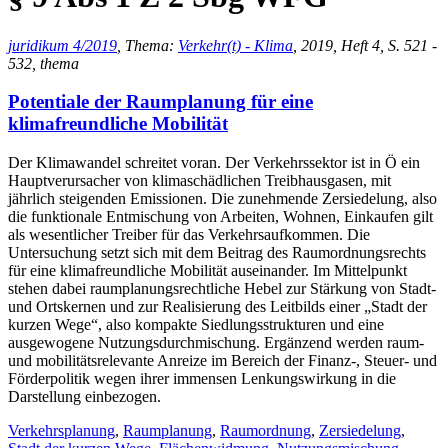
juridikum 4/2019
, Thema:
Verkehr(t) - Klima
, 2019, Heft 4, S. 521 -
532, thema
Potentiale der Raumplanung für eine
klimafreundliche Mobilität
Der Klimawandel schreitet voran. Der Verkehrssektor ist in Ö ein
Hauptverursacher von klimaschädlichen Treibhausgasen, mit
jährlich steigenden Emissionen. Die zunehmende Zersiedelung, also
die funktionale Entmischung von Arbeiten, Wohnen, Einkaufen gilt
als wesentlicher Treiber für das Verkehrsaufkommen. Die
Untersuchung setzt sich mit dem Beitrag des Raumordnungsrechts
für eine klimafreundliche Mobilität auseinander. Im Mittelpunkt
stehen dabei raumplanungsrechtliche Hebel zur Stärkung von Stadt-
und Ortskernen und zur Realisierung des Leitbilds einer „Stadt der
kurzen Wege“, also kompakte Siedlungsstrukturen und eine
ausgewogene Nutzungsdurchmischung. Ergänzend werden raum-
und mobilitätsrelevante Anreize im Bereich der Finanz-, Steuer- und
Förderpolitik wegen ihrer immensen Lenkungswirkung in die
Darstellung einbezogen.
Verkehrsplanung
,
Raumplanung
,
Raumordnung
,
Zersiedelung
,