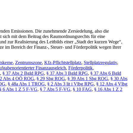
igenden Emissionen. Die zunehmende Zersiedelung, also die
t sich mit dem Beitrag des Raumordnungsrechts für eine
nd zur Realisierung des Leitbilds einer „Stadt der kurzen Wege“,
 im Bereich der Finanz-, Steuer- und Förderpolitik wegen ihrer
tskerne
,
Zentrumszone
,
Kfz-Pflichtstellplatz
,
Stellplatzregulativ
,
ufgabenorientierter Finanzausgleich
,
Förderpolitik
,
,
§ 37 Abs 2 Bgld RPG
,
§ 37 Abs 3 Bgld RPG
,
§ 37 Abs 6 Bgld
22 Abs 4 OÖ ROG
,
§ 29 Sbg ROG
,
§ 39 Abs 1 Sbg ROG
,
§ 30 Abs
ROG
,
§ 48a Abs 1 TROG
,
§ 2 Abs 3 lit i Vlbg RPG
,
§ 12 Abs 4 Vlbg
§ 6 Abs 1 Z 5 F-VG
,
§ 7 Abs 5 F-VG
,
§ 10 FAG
,
§ 16 Abs 1 Z 2