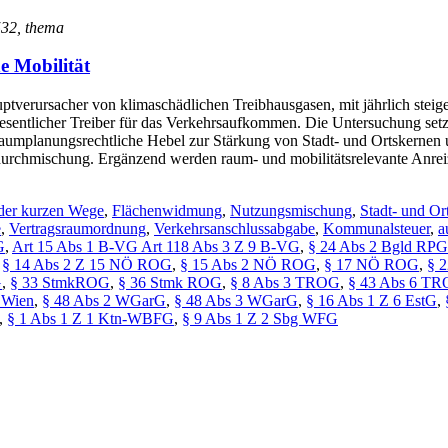
 532, thema
e Mobilität
uptverursacher von klimaschädlichen Treibhausgasen, mit jährlich ste
esentlicher Treiber für das Verkehrsaufkommen. Die Untersuchung setz
raumplanungsrechtliche Hebel zur Stärkung von Stadt- und Ortskernen u
rchmischung. Ergänzend werden raum- und mobilitätsrelevante Anreize
 der kurzen Wege
,
Flächenwidmung
,
Nutzungsmischung
,
Stadt- und Or
e
,
Vertragsraumordnung
,
Verkehrsanschlussabgabe
,
Kommunalsteuer
,
a
G
,
Art 15 Abs 1 B-VG Art 118 Abs 3 Z 9 B-VG
,
§ 24 Abs 2 Bgld RPG
,
§ 14 Abs 2 Z 15 NÖ ROG
,
§ 15 Abs 2 NÖ ROG
,
§ 17 NÖ ROG
,
§ 
G
,
§ 33 StmkROG
,
§ 36 Stmk ROG
,
§ 8 Abs 3 TROG
,
§ 43 Abs 6 T
 Wien
,
§ 48 Abs 2 WGarG
,
§ 48 Abs 3 WGarG
,
§ 16 Abs 1 Z 6 EstG
,
,
§ 1 Abs 1 Z 1 Ktn-WBFG
,
§ 9 Abs 1 Z 2 Sbg WFG