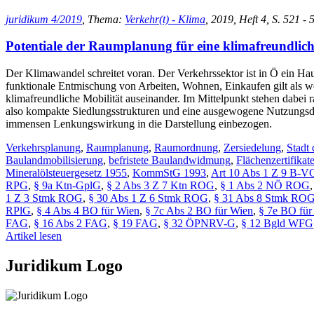
juridikum 4/2019
, Thema:
Verkehr(t) - Klima
, 2019, Heft 4, S. 521 -
Potentiale der Raumplanung für eine klimafreundlich
Der Klimawandel schreitet voran. Der Verkehrssektor ist in Ö ein Ha
funktionale Entmischung von Arbeiten, Wohnen, Einkaufen gilt als w
klimafreundliche Mobilität auseinander. Im Mittelpunkt stehen dabei 
also kompakte Siedlungsstrukturen und eine ausgewogene Nutzungsdu
immensen Lenkungswirkung in die Darstellung einbezogen.
Verkehrsplanung
,
Raumplanung
,
Raumordnung
,
Zersiedelung
,
Stadt
Baulandmobilisierung
,
befristete Baulandwidmung
,
Flächenzertifikat
Mineralölsteuergesetz 1955
,
KommStG 1993
,
Art 10 Abs 1 Z 9 B-V
RPG
,
§ 9a Ktn-GplG
,
§ 2 Abs 3 Z 7 Ktn ROG
,
§ 1 Abs 2 NÖ ROG
1 Z 3 Stmk ROG
,
§ 30 Abs 1 Z 6 Stmk ROG
,
§ 31 Abs 8 Stmk RO
RPlG
,
§ 4 Abs 4 BO für Wien
,
§ 7c Abs 2 BO für Wien
,
§ 7e BO für
FAG
,
§ 16 Abs 2 FAG
,
§ 19 FAG
,
§ 32 ÖPNRV-G
,
§ 12 Bgld WFG
Artikel lesen
Juridikum Logo