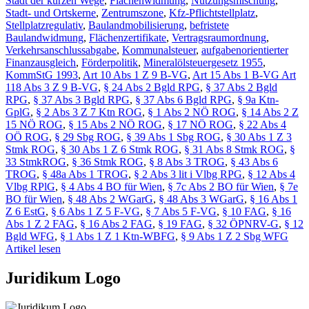
Stadt der kurzen Wege
,
Flächenwidmung
,
Nutzungsmischung
,
Stadt- und Ortskerne
,
Zentrumszone
,
Kfz-Pflichtstellplatz
,
Stellplatzregulativ
,
Baulandmobilisierung
,
befristete
Baulandwidmung
,
Flächenzertifikate
,
Vertragsraumordnung
,
Verkehrsanschlussabgabe
,
Kommunalsteuer
,
aufgabenorientierter
Finanzausgleich
,
Förderpolitik
,
Mineralölsteuergesetz 1955
,
KommStG 1993
,
Art 10 Abs 1 Z 9 B-VG
,
Art 15 Abs 1 B-VG Art
118 Abs 3 Z 9 B-VG
,
§ 24 Abs 2 Bgld RPG
,
§ 37 Abs 2 Bgld
RPG
,
§ 37 Abs 3 Bgld RPG
,
§ 37 Abs 6 Bgld RPG
,
§ 9a Ktn-
GplG
,
§ 2 Abs 3 Z 7 Ktn ROG
,
§ 1 Abs 2 NÖ ROG
,
§ 14 Abs 2 Z
15 NÖ ROG
,
§ 15 Abs 2 NÖ ROG
,
§ 17 NÖ ROG
,
§ 22 Abs 4
OÖ ROG
,
§ 29 Sbg ROG
,
§ 39 Abs 1 Sbg ROG
,
§ 30 Abs 1 Z 3
Stmk ROG
,
§ 30 Abs 1 Z 6 Stmk ROG
,
§ 31 Abs 8 Stmk ROG
,
§
33 StmkROG
,
§ 36 Stmk ROG
,
§ 8 Abs 3 TROG
,
§ 43 Abs 6
TROG
,
§ 48a Abs 1 TROG
,
§ 2 Abs 3 lit i Vlbg RPG
,
§ 12 Abs 4
Vlbg RPlG
,
§ 4 Abs 4 BO für Wien
,
§ 7c Abs 2 BO für Wien
,
§ 7e
BO für Wien
,
§ 48 Abs 2 WGarG
,
§ 48 Abs 3 WGarG
,
§ 16 Abs 1
Z 6 EstG
,
§ 6 Abs 1 Z 5 F-VG
,
§ 7 Abs 5 F-VG
,
§ 10 FAG
,
§ 16
Abs 1 Z 2 FAG
,
§ 16 Abs 2 FAG
,
§ 19 FAG
,
§ 32 ÖPNRV-G
,
§ 12
Bgld WFG
,
§ 1 Abs 1 Z 1 Ktn-WBFG
,
§ 9 Abs 1 Z 2 Sbg WFG
Artikel lesen
Juridikum Logo