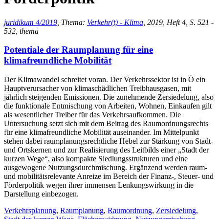
juridikum 4/2019
, Thema:
Verkehr(t) - Klima
, 2019, Heft 4, S. 521 -
532, thema
Potentiale der Raumplanung für eine
klimafreundliche Mobilität
Der Klimawandel schreitet voran. Der Verkehrssektor ist in Ö ein
Hauptverursacher von klimaschädlichen Treibhausgasen, mit
jährlich steigenden Emissionen. Die zunehmende Zersiedelung, also
die funktionale Entmischung von Arbeiten, Wohnen, Einkaufen gilt
als wesentlicher Treiber für das Verkehrsaufkommen. Die
Untersuchung setzt sich mit dem Beitrag des Raumordnungsrechts
für eine klimafreundliche Mobilität auseinander. Im Mittelpunkt
stehen dabei raumplanungsrechtliche Hebel zur Stärkung von Stadt-
und Ortskernen und zur Realisierung des Leitbilds einer „Stadt der
kurzen Wege“, also kompakte Siedlungsstrukturen und eine
ausgewogene Nutzungsdurchmischung. Ergänzend werden raum-
und mobilitätsrelevante Anreize im Bereich der Finanz-, Steuer- und
Förderpolitik wegen ihrer immensen Lenkungswirkung in die
Darstellung einbezogen.
Verkehrsplanung
,
Raumplanung
,
Raumordnung
,
Zersiedelung
,