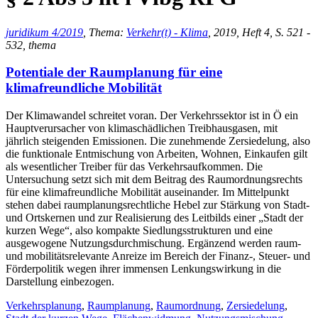
juridikum 4/2019
, Thema:
Verkehr(t) - Klima
, 2019, Heft 4, S. 521 -
532, thema
Potentiale der Raumplanung für eine
klimafreundliche Mobilität
Der Klimawandel schreitet voran. Der Verkehrssektor ist in Ö ein
Hauptverursacher von klimaschädlichen Treibhausgasen, mit
jährlich steigenden Emissionen. Die zunehmende Zersiedelung, also
die funktionale Entmischung von Arbeiten, Wohnen, Einkaufen gilt
als wesentlicher Treiber für das Verkehrsaufkommen. Die
Untersuchung setzt sich mit dem Beitrag des Raumordnungsrechts
für eine klimafreundliche Mobilität auseinander. Im Mittelpunkt
stehen dabei raumplanungsrechtliche Hebel zur Stärkung von Stadt-
und Ortskernen und zur Realisierung des Leitbilds einer „Stadt der
kurzen Wege“, also kompakte Siedlungsstrukturen und eine
ausgewogene Nutzungsdurchmischung. Ergänzend werden raum-
und mobilitätsrelevante Anreize im Bereich der Finanz-, Steuer- und
Förderpolitik wegen ihrer immensen Lenkungswirkung in die
Darstellung einbezogen.
Verkehrsplanung
,
Raumplanung
,
Raumordnung
,
Zersiedelung
,