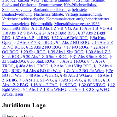
Stadt der kurzen Wege
,
Flächenwidmung
,
Nutzungsmischung
,
Stadt- und Ortskerne
,
Zentrumszone
,
Kfz-Pflichtstellplatz
,
Stellplatzregulativ
,
Baulandmobilisierung
,
befristete
Baulandwidmung
,
Flächenzertifikate
,
Vertragsraumordnung
,
Verkehrsanschlussabgabe
,
Kommunalsteuer
,
aufgabenorientierter
Finanzausgleich
,
Förderpolitik
,
Mineralölsteuergesetz 1955
,
KommStG 1993
,
Art 10 Abs 1 Z 9 B-VG
,
Art 15 Abs 1 B-VG Art
118 Abs 3 Z 9 B-VG
,
§ 24 Abs 2 Bgld RPG
,
§ 37 Abs 2 Bgld
RPG
,
§ 37 Abs 3 Bgld RPG
,
§ 37 Abs 6 Bgld RPG
,
§ 9a Ktn-
GplG
,
§ 2 Abs 3 Z 7 Ktn ROG
,
§ 1 Abs 2 NÖ ROG
,
§ 14 Abs 2 Z
15 NÖ ROG
,
§ 15 Abs 2 NÖ ROG
,
§ 17 NÖ ROG
,
§ 22 Abs 4
OÖ ROG
,
§ 29 Sbg ROG
,
§ 39 Abs 1 Sbg ROG
,
§ 30 Abs 1 Z 3
Stmk ROG
,
§ 30 Abs 1 Z 6 Stmk ROG
,
§ 31 Abs 8 Stmk ROG
,
§
33 StmkROG
,
§ 36 Stmk ROG
,
§ 8 Abs 3 TROG
,
§ 43 Abs 6
TROG
,
§ 48a Abs 1 TROG
,
§ 2 Abs 3 lit i Vlbg RPG
,
§ 12 Abs 4
Vlbg RPlG
,
§ 4 Abs 4 BO für Wien
,
§ 7c Abs 2 BO für Wien
,
§ 7e
BO für Wien
,
§ 48 Abs 2 WGarG
,
§ 48 Abs 3 WGarG
,
§ 16 Abs 1
Z 6 EstG
,
§ 6 Abs 1 Z 5 F-VG
,
§ 7 Abs 5 F-VG
,
§ 10 FAG
,
§ 16
Abs 1 Z 2 FAG
,
§ 16 Abs 2 FAG
,
§ 19 FAG
,
§ 32 ÖPNRV-G
,
§ 12
Bgld WFG
,
§ 1 Abs 1 Z 1 Ktn-WBFG
,
§ 9 Abs 1 Z 2 Sbg WFG
Artikel lesen
Juridikum Logo