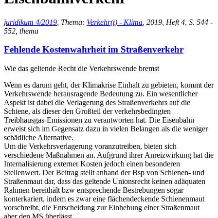
juridikum 4/2019
, Thema:
Verkehr(t) - Klima
, 2019, Heft 4, S. 544 -
552, thema
Fehlende Kostenwahrheit im Straßenverkehr
Wie das geltende Recht die Verkehrswende bremst
Wenn es darum geht, der Klimakrise Einhalt zu gebieten, kommt der
Verkehrswende herausragende Bedeutung zu. Ein wesentlicher
Aspekt ist dabei die Verlagerung des Straßenverkehrs auf die
Schiene, als dieser den Großteil der verkehrsbedingten
Treibhausgas-Emissionen zu verantworten hat. Die Eisenbahn
erweist sich im Gegensatz dazu in vielen Belangen als die weniger
schädliche Alternative.
Um die Verkehrsverlagerung voranzutreiben, bieten sich
verschiedene Maßnahmen an. Aufgrund ihrer Anreizwirkung hat die
Internalisierung externer Kosten jedoch einen besonderen
Stellenwert. Der Beitrag stellt anhand der Bsp von Schienen- und
Straßenmaut dar, dass das geltende Unionsrecht keinen adäquaten
Rahmen bereithält bzw entsprechende Bestrebungen sogar
konterkariert, indem es zwar eine flächendeckende Schienenmaut
vorschreibt, die Entscheidung zur Einhebung einer Straßenmaut
aber den MS überlässt.