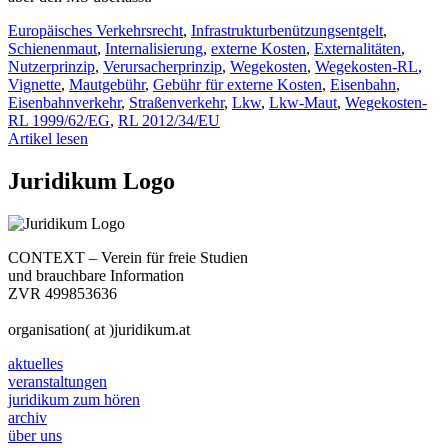
Europäisches Verkehrsrecht
,
Infrastrukturbenützungsentgelt
,
Schienenmaut
,
Internalisierung
,
externe Kosten
,
Externalitäten
,
Nutzerprinzip
,
Verursacherprinzip
,
Wegekosten
,
Wegekosten-RL
,
Vignette
,
Mautgebühr
,
Gebühr für externe Kosten
,
Eisenbahn
,
Eisenbahnverkehr
,
Straßenverkehr
,
Lkw
,
Lkw-Maut
,
Wegekosten-
RL 1999/62/EG
,
RL 2012/34/EU
Artikel lesen
Juridikum Logo
CONTEXT – Verein für freie Studien
und brauchbare Information
ZVR 499853636
organisation( at )juridikum.at
aktuelles
veranstaltungen
juridikum zum hören
archiv
über uns