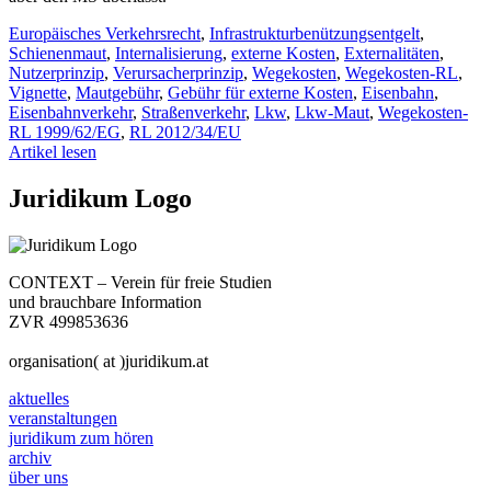
Europäisches Verkehrsrecht
,
Infrastrukturbenützungsentgelt
,
Schienenmaut
,
Internalisierung
,
externe Kosten
,
Externalitäten
,
Nutzerprinzip
,
Verursacherprinzip
,
Wegekosten
,
Wegekosten-RL
,
Vignette
,
Mautgebühr
,
Gebühr für externe Kosten
,
Eisenbahn
,
Eisenbahnverkehr
,
Straßenverkehr
,
Lkw
,
Lkw-Maut
,
Wegekosten-
RL 1999/62/EG
,
RL 2012/34/EU
Artikel lesen
Juridikum Logo
CONTEXT – Verein für freie Studien
und brauchbare Information
ZVR 499853636
organisation( at )juridikum.at
aktuelles
veranstaltungen
juridikum zum hören
archiv
über uns