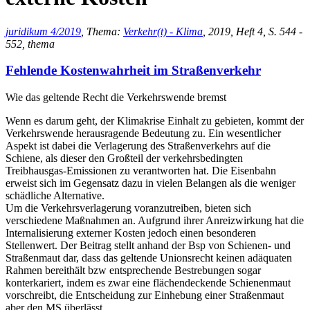
juridikum 4/2019
, Thema:
Verkehr(t) - Klima
, 2019, Heft 4, S. 544 -
552, thema
Fehlende Kostenwahrheit im Straßenverkehr
Wie das geltende Recht die Verkehrswende bremst
Wenn es darum geht, der Klimakrise Einhalt zu gebieten, kommt der
Verkehrswende herausragende Bedeutung zu. Ein wesentlicher
Aspekt ist dabei die Verlagerung des Straßenverkehrs auf die
Schiene, als dieser den Großteil der verkehrsbedingten
Treibhausgas-Emissionen zu verantworten hat. Die Eisenbahn
erweist sich im Gegensatz dazu in vielen Belangen als die weniger
schädliche Alternative.
Um die Verkehrsverlagerung voranzutreiben, bieten sich
verschiedene Maßnahmen an. Aufgrund ihrer Anreizwirkung hat die
Internalisierung externer Kosten jedoch einen besonderen
Stellenwert. Der Beitrag stellt anhand der Bsp von Schienen- und
Straßenmaut dar, dass das geltende Unionsrecht keinen adäquaten
Rahmen bereithält bzw entsprechende Bestrebungen sogar
konterkariert, indem es zwar eine flächendeckende Schienenmaut
vorschreibt, die Entscheidung zur Einhebung einer Straßenmaut
aber den MS überlässt.