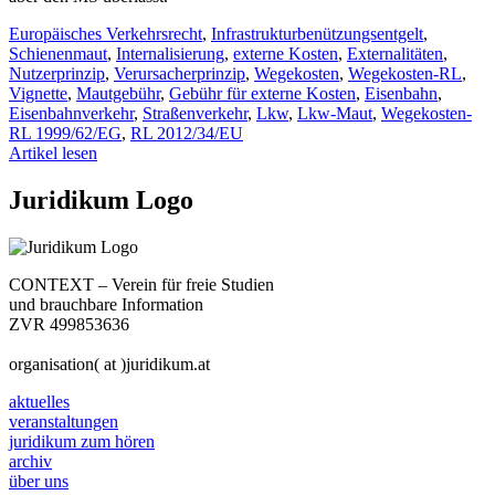
Europäisches Verkehrsrecht
,
Infrastrukturbenützungsentgelt
,
Schienenmaut
,
Internalisierung
,
externe Kosten
,
Externalitäten
,
Nutzerprinzip
,
Verursacherprinzip
,
Wegekosten
,
Wegekosten-RL
,
Vignette
,
Mautgebühr
,
Gebühr für externe Kosten
,
Eisenbahn
,
Eisenbahnverkehr
,
Straßenverkehr
,
Lkw
,
Lkw-Maut
,
Wegekosten-
RL 1999/62/EG
,
RL 2012/34/EU
Artikel lesen
Juridikum Logo
CONTEXT – Verein für freie Studien
und brauchbare Information
ZVR 499853636
organisation( at )juridikum.at
aktuelles
veranstaltungen
juridikum zum hören
archiv
über uns