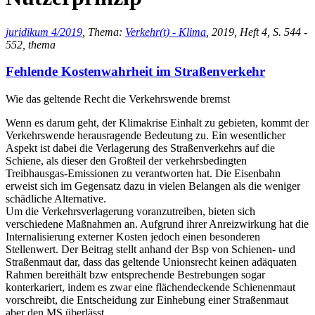
juridikum 4/2019
, Thema:
Verkehr(t) - Klima
, 2019, Heft 4, S. 544 -
552, thema
Fehlende Kostenwahrheit im Straßenverkehr
Wie das geltende Recht die Verkehrswende bremst
Wenn es darum geht, der Klimakrise Einhalt zu gebieten, kommt der
Verkehrswende herausragende Bedeutung zu. Ein wesentlicher
Aspekt ist dabei die Verlagerung des Straßenverkehrs auf die
Schiene, als dieser den Großteil der verkehrsbedingten
Treibhausgas-Emissionen zu verantworten hat. Die Eisenbahn
erweist sich im Gegensatz dazu in vielen Belangen als die weniger
schädliche Alternative.
Um die Verkehrsverlagerung voranzutreiben, bieten sich
verschiedene Maßnahmen an. Aufgrund ihrer Anreizwirkung hat die
Internalisierung externer Kosten jedoch einen besonderen
Stellenwert. Der Beitrag stellt anhand der Bsp von Schienen- und
Straßenmaut dar, dass das geltende Unionsrecht keinen adäquaten
Rahmen bereithält bzw entsprechende Bestrebungen sogar
konterkariert, indem es zwar eine flächendeckende Schienenmaut
vorschreibt, die Entscheidung zur Einhebung einer Straßenmaut
aber den MS überlässt.