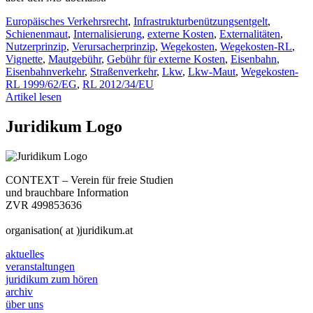
Europäisches Verkehrsrecht
,
Infrastrukturbenützungsentgelt
,
Schienenmaut
,
Internalisierung
,
externe Kosten
,
Externalitäten
,
Nutzerprinzip
,
Verursacherprinzip
,
Wegekosten
,
Wegekosten-RL
,
Vignette
,
Mautgebühr
,
Gebühr für externe Kosten
,
Eisenbahn
,
Eisenbahnverkehr
,
Straßenverkehr
,
Lkw
,
Lkw-Maut
,
Wegekosten-
RL 1999/62/EG
,
RL 2012/34/EU
Artikel lesen
Juridikum Logo
CONTEXT – Verein für freie Studien
und brauchbare Information
ZVR 499853636
organisation( at )juridikum.at
aktuelles
veranstaltungen
juridikum zum hören
archiv
über uns