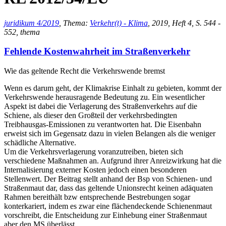
juridikum 4/2019
, Thema:
Verkehr(t) - Klima
, 2019, Heft 4, S. 544 -
552, thema
Fehlende Kostenwahrheit im Straßenverkehr
Wie das geltende Recht die Verkehrswende bremst
Wenn es darum geht, der Klimakrise Einhalt zu gebieten, kommt der
Verkehrswende herausragende Bedeutung zu. Ein wesentlicher
Aspekt ist dabei die Verlagerung des Straßenverkehrs auf die
Schiene, als dieser den Großteil der verkehrsbedingten
Treibhausgas-Emissionen zu verantworten hat. Die Eisenbahn
erweist sich im Gegensatz dazu in vielen Belangen als die weniger
schädliche Alternative.
Um die Verkehrsverlagerung voranzutreiben, bieten sich
verschiedene Maßnahmen an. Aufgrund ihrer Anreizwirkung hat die
Internalisierung externer Kosten jedoch einen besonderen
Stellenwert. Der Beitrag stellt anhand der Bsp von Schienen- und
Straßenmaut dar, dass das geltende Unionsrecht keinen adäquaten
Rahmen bereithält bzw entsprechende Bestrebungen sogar
konterkariert, indem es zwar eine flächendeckende Schienenmaut
vorschreibt, die Entscheidung zur Einhebung einer Straßenmaut
aber den MS überlässt.