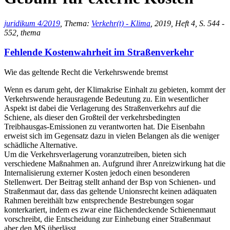
juridikum 4/2019
, Thema:
Verkehr(t) - Klima
, 2019, Heft 4, S. 544 -
552, thema
Fehlende Kostenwahrheit im Straßenverkehr
Wie das geltende Recht die Verkehrswende bremst
Wenn es darum geht, der Klimakrise Einhalt zu gebieten, kommt der
Verkehrswende herausragende Bedeutung zu. Ein wesentlicher
Aspekt ist dabei die Verlagerung des Straßenverkehrs auf die
Schiene, als dieser den Großteil der verkehrsbedingten
Treibhausgas-Emissionen zu verantworten hat. Die Eisenbahn
erweist sich im Gegensatz dazu in vielen Belangen als die weniger
schädliche Alternative.
Um die Verkehrsverlagerung voranzutreiben, bieten sich
verschiedene Maßnahmen an. Aufgrund ihrer Anreizwirkung hat die
Internalisierung externer Kosten jedoch einen besonderen
Stellenwert. Der Beitrag stellt anhand der Bsp von Schienen- und
Straßenmaut dar, dass das geltende Unionsrecht keinen adäquaten
Rahmen bereithält bzw entsprechende Bestrebungen sogar
konterkariert, indem es zwar eine flächendeckende Schienenmaut
vorschreibt, die Entscheidung zur Einhebung einer Straßenmaut
aber den MS überlässt.