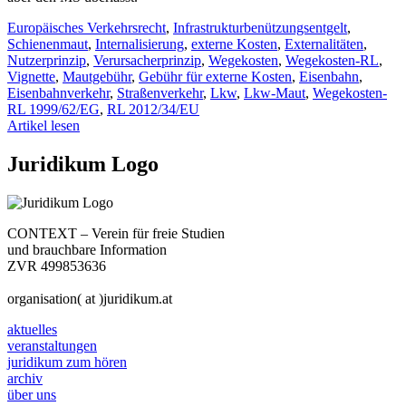
Europäisches Verkehrsrecht
,
Infrastrukturbenützungsentgelt
,
Schienenmaut
,
Internalisierung
,
externe Kosten
,
Externalitäten
,
Nutzerprinzip
,
Verursacherprinzip
,
Wegekosten
,
Wegekosten-RL
,
Vignette
,
Mautgebühr
,
Gebühr für externe Kosten
,
Eisenbahn
,
Eisenbahnverkehr
,
Straßenverkehr
,
Lkw
,
Lkw-Maut
,
Wegekosten-
RL 1999/62/EG
,
RL 2012/34/EU
Artikel lesen
Juridikum Logo
CONTEXT – Verein für freie Studien
und brauchbare Information
ZVR 499853636
organisation( at )juridikum.at
aktuelles
veranstaltungen
juridikum zum hören
archiv
über uns