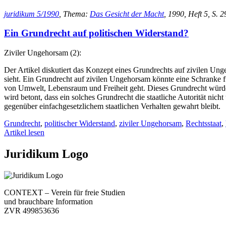
juridikum 5/1990
, Thema:
Das Gesicht der Macht
, 1990, Heft 5, S. 2
Ein Grundrecht auf politischen Widerstand?
Ziviler Ungehorsam (2):
Der Artikel diskutiert das Konzept eines Grundrechts auf zivilen Unge
sieht. Ein Grundrecht auf zivilen Ungehorsam könnte eine Schranke f
von Umwelt, Lebensraum und Freiheit geht. Dieses Grundrecht würde 
wird betont, dass ein solches Grundrecht die staatliche Autorität nic
gegenüber einfachgesetzlichem staatlichen Verhalten gewahrt bleibt.
Grundrecht
,
politischer Widerstand
,
ziviler Ungehorsam
,
Rechtsstaat
,
Artikel lesen
Juridikum Logo
CONTEXT – Verein für freie Studien
und brauchbare Information
ZVR 499853636