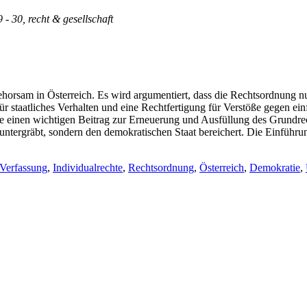
9 - 30, recht & gesellschaft
horsam in Österreich. Es wird argumentiert, dass die Rechtsordnung nur 
ür staatliches Verhalten und eine Rechtfertigung für Verstöße gegen e
einen wichtigen Beitrag zur Erneuerung und Ausfüllung des Grundrecht
ht untergräbt, sondern den demokratischen Staat bereichert. Die Einführ
Verfassung
,
Individualrechte
,
Rechtsordnung
,
Österreich
,
Demokratie
,