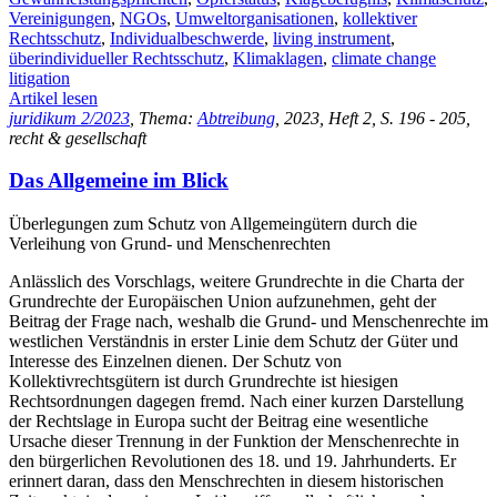
Vereinigungen
,
NGOs
,
Umweltorganisationen
,
kollektiver
Rechtsschutz
,
Individualbeschwerde
,
living instrument
,
überindividueller Rechtsschutz
,
Klimaklagen
,
climate change
litigation
Artikel lesen
juridikum 2/2023
, Thema:
Abtreibung
, 2023, Heft 2, S. 196 - 205,
recht & gesellschaft
Das Allgemeine im Blick
Überlegungen zum Schutz von Allgemeingütern durch die
Verleihung von Grund- und Menschenrechten
Anlässlich des Vorschlags, weitere Grundrechte in die Charta der
Grundrechte der Europäischen Union aufzunehmen, geht der
Beitrag der Frage nach, weshalb die Grund- und Menschenrechte im
westlichen Verständnis in erster Linie dem Schutz der Güter und
Interesse des Einzelnen dienen. Der Schutz von
Kollektivrechtsgütern ist durch Grundrechte ist hiesigen
Rechtsordnungen dagegen fremd. Nach einer kurzen Darstellung
der Rechtslage in Europa sucht der Beitrag eine wesentliche
Ursache dieser Trennung in der Funktion der Menschenrechte in
den bürgerlichen Revolutionen des 18. und 19. Jahrhunderts. Er
erinnert daran, dass den Menschrechten in diesem historischen