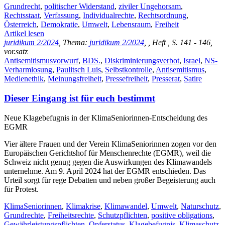
Grundrecht
,
politischer Widerstand
,
ziviler Ungehorsam
,
Rechtsstaat
,
Verfassung
,
Individualrechte
,
Rechtsordnung
,
Österreich
,
Demokratie
,
Umwelt
,
Lebensraum
,
Freiheit
Artikel lesen
juridikum 2/2024
, Thema:
juridikum 2/2024
, , Heft , S. 141 - 146,
vor.satz
Antisemitismusvorwurf
,
BDS.
,
Diskriminierungsverbot
,
Israel
,
NS-
Verharmlosung
,
Paulitsch Luis
,
Selbstkontrolle
,
Antisemitismus
,
Medienethik
,
Meinungsfreiheit
,
Pressefreiheit
,
Presserat
,
Satire
Dieser Eingang ist für euch bestimmt
Neue Klagebefugnis in der KlimaSeniorinnen-Entscheidung des
EGMR
Vier ältere Frauen und der Verein KlimaSeniorinnen zogen vor den
Europäischen Gerichtshof für Menschenrechte (EGMR), weil die
Schweiz nicht genug gegen die Auswirkungen des Klimawandels
unternehme. Am 9. April 2024 hat der EGMR entschieden. Das
Urteil sorgt für rege Debatten und neben großer Begeisterung auch
für Protest.
KlimaSeniorinnen
,
Klimakrise
,
Klimawandel
,
Umwelt
,
Naturschutz
,
Grundrechte
,
Freiheitsrechte
,
Schutzpflichten
,
positive obligations
,
Gewährleistungspflichten
,
Opferstatus
,
Klagebefugnis
,
Klimaschutz
,