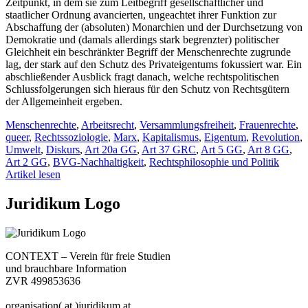
Zeitpunkt, in dem sie zum Leitbegriff gesellschaftlicher und
staatlicher Ordnung avancierten, ungeachtet ihrer Funktion zur
Abschaffung der (absoluten) Monarchien und der Durchsetzung von
Demokratie und (damals allerdings stark begrenzter) politischer
Gleichheit ein beschränkter Begriff der Menschenrechte zugrunde
lag, der stark auf den Schutz des Privateigentums fokussiert war. Ein
abschließender Ausblick fragt danach, welche rechtspolitischen
Schlussfolgerungen sich hieraus für den Schutz von Rechtsgütern
der Allgemeinheit ergeben.
Menschenrechte
,
Arbeitsrecht
,
Versammlungsfreiheit
,
Frauenrechte
,
queer
,
Rechtssoziologie
,
Marx
,
Kapitalismus
,
Eigentum
,
Revolution
,
Umwelt
,
Diskurs
,
Art 20a GG
,
Art 37 GRC
,
Art 5 GG
,
Art 8 GG
,
Art 2 GG
,
BVG-Nachhaltigkeit
,
Rechtsphilosophie und Politik
Artikel lesen
Juridikum Logo
CONTEXT – Verein für freie Studien
und brauchbare Information
ZVR 499853636
organisation( at )juridikum.at