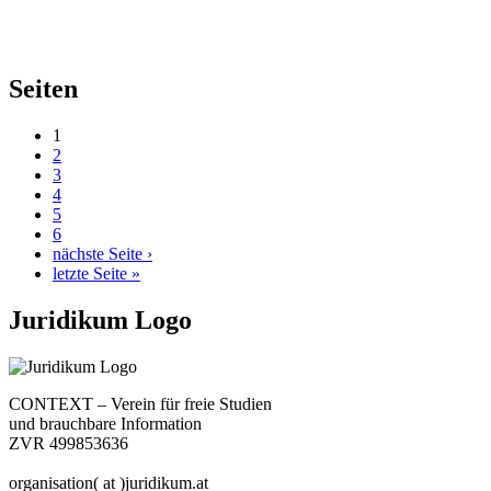
Seiten
1
2
3
4
5
6
nächste Seite ›
letzte Seite »
Juridikum Logo
CONTEXT – Verein für freie Studien
und brauchbare Information
ZVR 499853636
organisation( at )juridikum.at