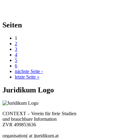
Seiten
1
2
3
4
5
6
nächste Seite ›
letzte Seite »
Juridikum Logo
CONTEXT – Verein für freie Studien
und brauchbare Information
ZVR 499853636
organisation( at )juridikum.at