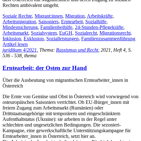
Rechten ambivalent umgeht.
Soziale Rechte
,
Migrant:innen
,
Migration
,
Arbeitskräfte
,
Arbeitsmigration
,
Saisoniers
,
Erntearbeit
,
Sozialhilfe
,
Mindestsicherung
,
Familienbeihilfe
,
24-Stunden-Pflegekräfte
,
Arbeitsmarkt
,
Sozialsystem
,
EuGH
,
Sozialrecht
,
Migrationsrecht
,
Inklusion
,
Exklusion
,
Sozialleistungen
,
Familienzusammenführung
Artikel lesen
juridikum 4/2021
, Thema:
Rassismus und Recht
, 2021, Heft 4, S.
536 - 538, thema
Erntearbeit: der Osten zur Hand
Über die Ausbeutung von migrantischen Erntearbeiter_innen in
Österreich
Die Ernte von Gemüse und Obst in Österreich wird vorwiegend von
osteuropäischen Saisoniers verrichtet. Ob EU-Bürger_innen mit
freiem Zugang zum Arbeitsmarkt (Rumänien) oder
Drittstaatsangehörige mit temporärem und eingeschränktem
Aufenthaltstatus (Ukraine): sie arbeiten in der Regel unter
schlechten und ungesetzlichen Bedingungen. Die sezonieri-
Kampagne, eine gewerkschaftliche Unterstützungskampagne für
Erntearbeiter_innen in Österreich, setzt hier an.