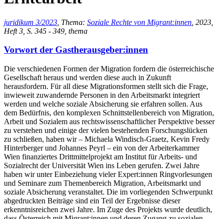
juridikum 3/2023
, Thema:
Soziale Rechte von Migrant:innen
, 2023,
Heft 3, S. 345 - 349, thema
Vorwort der Gastherausgeber:innen
Die verschiedenen Formen der Migration fordern die österreichische
Gesellschaft heraus und werden diese auch in Zukunft
herausfordern. Für all diese Migrationsformen stellt sich die Frage,
inwieweit zuwandernde Personen in den Arbeitsmarkt integriert
werden und welche soziale Absicherung sie erfahren sollen. Aus
dem Bedürfnis, den komplexen Schnittstellenbereich von Migration,
Arbeit und Sozialem aus rechtswissenschaftlicher Perspektive besser
zu verstehen und einige der vielen bestehenden Forschungslücken
zu schließen, haben wir – Michaela Windisch-Graetz, Kevin Fredy
Hinterberger und Johannes Peyrl – ein von der Arbeiterkammer
Wien finanziertes Drittmittelprojekt am Institut für Arbeits- und
Sozialrecht der Universität Wien ins Leben gerufen. Zwei Jahre
haben wir unter Einbeziehung vieler Expert:innen Ringvorlesungen
und Seminare zum Themenbereich Migration, Arbeitsmarkt und
soziale Absicherung veranstaltet. Die im vorliegenden Schwerpunkt
abgedruckten Beiträge sind ein Teil der Ergebnisse dieser
erkenntnisreichen zwei Jahre. Im Zuge des Projekts wurde deutlich,
dass Österreich mit Migrant:innen und deren Zugang zu sozialen