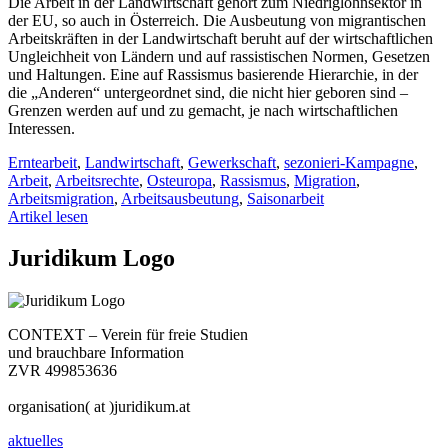
Die Arbeit in der Landwirtschaft gehört zum Niedriglohnsektor in
der EU, so auch in Österreich. Die Ausbeutung von migrantischen
Arbeitskräften in der Landwirtschaft beruht auf der wirtschaftlichen
Ungleichheit von Ländern und auf rassistischen Normen, Gesetzen
und Haltungen. Eine auf Rassismus basierende Hierarchie, in der
die „Anderen“ untergeordnet sind, die nicht hier geboren sind –
Grenzen werden auf und zu gemacht, je nach wirtschaftlichen
Interessen.
Erntearbeit
,
Landwirtschaft
,
Gewerkschaft
,
sezonieri-Kampagne
,
Arbeit
,
Arbeitsrechte
,
Osteuropa
,
Rassismus
,
Migration
,
Arbeitsmigration
,
Arbeitsausbeutung
,
Saisonarbeit
Artikel lesen
Juridikum Logo
CONTEXT – Verein für freie Studien
und brauchbare Information
ZVR 499853636
organisation( at )juridikum.at
aktuelles