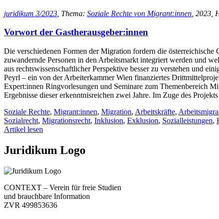
juridikum 3/2023
, Thema:
Soziale Rechte von Migrant:innen
, 2023, 
Vorwort der Gastherausgeber:innen
Die verschiedenen Formen der Migration fordern die österreichische G
zuwandernde Personen in den Arbeitsmarkt integriert werden und welc
aus rechtswissenschaftlicher Perspektive besser zu verstehen und ei
Peyrl – ein von der Arbeiterkammer Wien finanziertes Drittmittelproje
Expert:innen Ringvorlesungen und Seminare zum Themenbereich Migrat
Ergebnisse dieser erkenntnisreichen zwei Jahre. Im Zuge des Projekt
Soziale Rechte
,
Migrant:innen
,
Migration
,
Arbeitskräfte
,
Arbeitsmigra
Sozialrecht
,
Migrationsrecht
,
Inklusion
,
Exklusion
,
Sozialleistungen
,
Artikel lesen
Juridikum Logo
CONTEXT – Verein für freie Studien
und brauchbare Information
ZVR 499853636