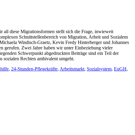
all diese Migrationsformen stellt sich die Frage, inwieweit
omplexen Schnittstellenbereich von Migration, Arbeit und Sozialem
 – Michaela Windisch-Graetz, Kevin Fredy Hinterberger und Johannes
ben gerufen. Zwei Jahre haben wir unter Einbeziehung vieler
iegenden Schwerpunkt abgedruckten Beiträge sind ein Teil der
zu sozialen Rechten ambivalent umgeht.
hilfe
,
24-Stunden-Pflegekräfte
,
Arbeitsmarkt
,
Sozialsystem
,
EuGH
,