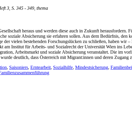
Heft 3, S. 345 - 349, thema
esellschaft heraus und werden diese auch in Zukunft herausfordern. Für 
he soziale Absicherung sie erfahren sollen. Aus dem Bedürfnis, den k
nige der vielen bestehenden Forschungslücken zu schließen, haben wir
kt am Institut für Arbeits- und Sozialrecht der Universität Wien ins Le
ion, Arbeitsmarkt und soziale Absicherung veranstaltet. Die im vorl
s wurde deutlich, dass Österreich mit Migrant:innen und deren Zugang 
tion
,
Saisoniers
,
Erntearbeit
,
Sozialhilfe
,
Mindestsicherung
,
Familienbei
Familienzusammenführung