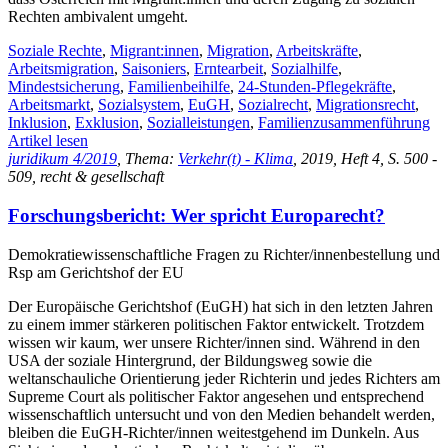
Rechten ambivalent umgeht.
Soziale Rechte
,
Migrant:innen
,
Migration
,
Arbeitskräfte
,
Arbeitsmigration
,
Saisoniers
,
Erntearbeit
,
Sozialhilfe
,
Mindestsicherung
,
Familienbeihilfe
,
24-Stunden-Pflegekräfte
,
Arbeitsmarkt
,
Sozialsystem
,
EuGH
,
Sozialrecht
,
Migrationsrecht
,
Inklusion
,
Exklusion
,
Sozialleistungen
,
Familienzusammenführung
Artikel lesen
juridikum 4/2019
, Thema:
Verkehr(t) - Klima
, 2019, Heft 4, S. 500 -
509, recht & gesellschaft
Forschungsbericht: Wer spricht Europarecht?
Demokratiewissenschaftliche Fragen zu Richter/innenbestellung und
Rsp am Gerichtshof der EU
Der Europäische Gerichtshof (EuGH) hat sich in den letzten Jahren
zu einem immer stärkeren politischen Faktor entwickelt. Trotzdem
wissen wir kaum, wer unsere Richter/innen sind. Während in den
USA der soziale Hintergrund, der Bildungsweg sowie die
weltanschauliche Orientierung jeder Richterin und jedes Richters am
Supreme Court als politischer Faktor angesehen und entsprechend
wissenschaftlich untersucht und von den Medien behandelt werden,
bleiben die EuGH-Richter/innen weitestgehend im Dunkeln. Aus