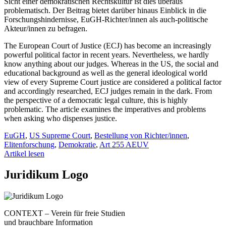
Sicht einer demokratischen Rechtskultur ist dies überaus
problematisch. Der Beitrag bietet darüber hinaus Einblick in die
Forschungshindernisse, EuGH-Richter/innen als auch-politische
Akteur/innen zu befragen.
The European Court of Justice (ECJ) has become an increasingly
powerful political factor in recent years. Nevertheless, we hardly
know anything about our judges. Whereas in the US, the social and
educational background as well as the general ideological world
view of every Supreme Court justice are considered a political factor
and accordingly researched, ECJ judges remain in the dark. From
the perspective of a democratic legal culture, this is highly
problematic. The article examines the imperatives and problems
when asking who dispenses justice.
EuGH
,
US Supreme Court
,
Bestellung von Richter/innen
,
Elitenforschung
,
Demokratie
,
Art 255 AEUV
Artikel lesen
Juridikum Logo
CONTEXT – Verein für freie Studien
und brauchbare Information