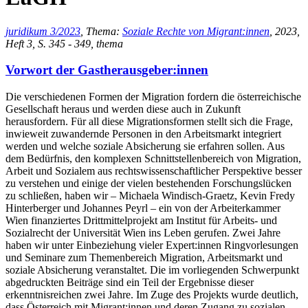
juridikum 3/2023
, Thema:
Soziale Rechte von Migrant:innen
, 2023,
Heft 3, S. 345 - 349, thema
Vorwort der Gastherausgeber:innen
Die verschiedenen Formen der Migration fordern die österreichische
Gesellschaft heraus und werden diese auch in Zukunft
herausfordern. Für all diese Migrationsformen stellt sich die Frage,
inwieweit zuwandernde Personen in den Arbeitsmarkt integriert
werden und welche soziale Absicherung sie erfahren sollen. Aus
dem Bedürfnis, den komplexen Schnittstellenbereich von Migration,
Arbeit und Sozialem aus rechtswissenschaftlicher Perspektive besser
zu verstehen und einige der vielen bestehenden Forschungslücken
zu schließen, haben wir – Michaela Windisch-Graetz, Kevin Fredy
Hinterberger und Johannes Peyrl – ein von der Arbeiterkammer
Wien finanziertes Drittmittelprojekt am Institut für Arbeits- und
Sozialrecht der Universität Wien ins Leben gerufen. Zwei Jahre
haben wir unter Einbeziehung vieler Expert:innen Ringvorlesungen
und Seminare zum Themenbereich Migration, Arbeitsmarkt und
soziale Absicherung veranstaltet. Die im vorliegenden Schwerpunkt
abgedruckten Beiträge sind ein Teil der Ergebnisse dieser
erkenntnisreichen zwei Jahre. Im Zuge des Projekts wurde deutlich,
dass Österreich mit Migrant:innen und deren Zugang zu sozialen