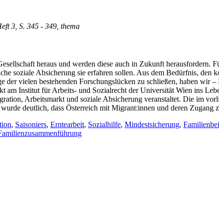
Heft 3, S. 345 - 349, thema
esellschaft heraus und werden diese auch in Zukunft herausfordern. Für 
he soziale Absicherung sie erfahren sollen. Aus dem Bedürfnis, den k
nige der vielen bestehenden Forschungslücken zu schließen, haben wir
kt am Institut für Arbeits- und Sozialrecht der Universität Wien ins Le
ion, Arbeitsmarkt und soziale Absicherung veranstaltet. Die im vorl
s wurde deutlich, dass Österreich mit Migrant:innen und deren Zugang 
tion
,
Saisoniers
,
Erntearbeit
,
Sozialhilfe
,
Mindestsicherung
,
Familienbei
Familienzusammenführung