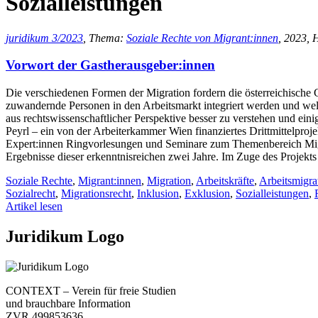
Sozialleistungen
juridikum 3/2023
, Thema:
Soziale Rechte von Migrant:innen
, 2023, 
Vorwort der Gastherausgeber:innen
Die verschiedenen Formen der Migration fordern die österreichische G
zuwandernde Personen in den Arbeitsmarkt integriert werden und welc
aus rechtswissenschaftlicher Perspektive besser zu verstehen und ei
Peyrl – ein von der Arbeiterkammer Wien finanziertes Drittmittelproje
Expert:innen Ringvorlesungen und Seminare zum Themenbereich Migrat
Ergebnisse dieser erkenntnisreichen zwei Jahre. Im Zuge des Projekt
Soziale Rechte
,
Migrant:innen
,
Migration
,
Arbeitskräfte
,
Arbeitsmigra
Sozialrecht
,
Migrationsrecht
,
Inklusion
,
Exklusion
,
Sozialleistungen
,
Artikel lesen
Juridikum Logo
CONTEXT – Verein für freie Studien
und brauchbare Information
ZVR 499853636