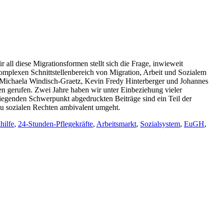
all diese Migrationsformen stellt sich die Frage, inwieweit
omplexen Schnittstellenbereich von Migration, Arbeit und Sozialem
 – Michaela Windisch-Graetz, Kevin Fredy Hinterberger und Johannes
ben gerufen. Zwei Jahre haben wir unter Einbeziehung vieler
iegenden Schwerpunkt abgedruckten Beiträge sind ein Teil der
zu sozialen Rechten ambivalent umgeht.
hilfe
,
24-Stunden-Pflegekräfte
,
Arbeitsmarkt
,
Sozialsystem
,
EuGH
,