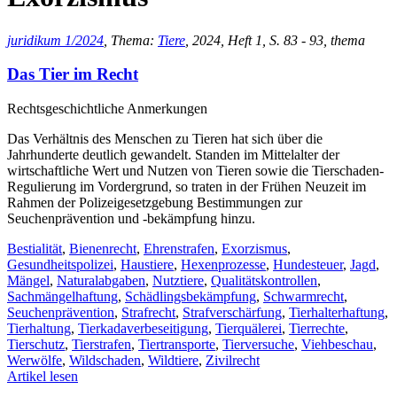
juridikum 1/2024
, Thema:
Tiere
, 2024, Heft 1, S. 83 - 93, thema
Das Tier im Recht
Rechtsgeschichtliche Anmerkungen
Das Verhältnis des Menschen zu Tieren hat sich über die
Jahrhunderte deutlich gewandelt. Standen im Mittelalter der
wirtschaftliche Wert und Nutzen von Tieren sowie die Tierschaden-
Regulierung im Vordergrund, so traten in der Frühen Neuzeit im
Rahmen der Polizeigesetzgebung Bestimmungen zur
Seuchenprävention und -bekämpfung hinzu.
Bestialität
,
Bienenrecht
,
Ehrenstrafen
,
Exorzismus
,
Gesundheitspolizei
,
Haustiere
,
Hexenprozesse
,
Hundesteuer
,
Jagd
,
Mängel
,
Naturalabgaben
,
Nutztiere
,
Qualitätskontrollen
,
Sachmängelhaftung
,
Schädlingsbekämpfung
,
Schwarmrecht
,
Seuchenprävention
,
Strafrecht
,
Strafverschärfung
,
Tierhalterhaftung
,
Tierhaltung
,
Tierkadaverbeseitigung
,
Tierquälerei
,
Tierrechte
,
Tierschutz
,
Tierstrafen
,
Tiertransporte
,
Tierversuche
,
Viehbeschau
,
Werwölfe
,
Wildschaden
,
Wildtiere
,
Zivilrecht
Artikel lesen